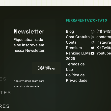
FERRAMENTAS
CONTATO
Newsletter
Blog
(11) 94
Chat Gratuito
contato
Fique atualizado
Conta
Instagr
e se inscreva em
Premium+
X (Twitt
nossa Newsletter.
Ranking LLMs
Youtube
2025
Termos de
ASSINAR
Uso
NEWSLETTER
Política de
ES
Privacidade
Não enviamos spam para
sua caixa de entrada.
TES
RES