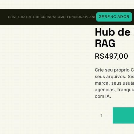
GERENCIADOR
CHAT GRATUITO
RECURSOS
COMO FUNCIONA
PLANOS
Hub de 
RAG
R$
497,00
Crie seu próprio
seus arquivos. Si
marca, seus usuári
agências, franqui
com IA.