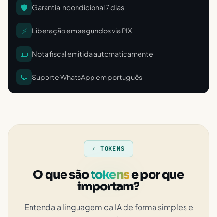
🛡️
Garantia incondicional 7 dias
⚡
Liberação em segundos via PIX
📜
Nota fiscal emitida automaticamente
💬
Suporte WhatsApp em português
⚡ TOKENS
O que são
tokens
e por que
importam?
Entenda a linguagem da IA de forma simples e