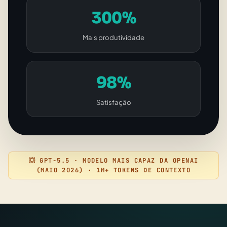
300%
Mais produtividade
98%
Satisfação
💥 GPT-5.5 · MODELO MAIS CAPAZ DA OPENAI
(MAIO 2026) · 1M+ TOKENS DE CONTEXTO