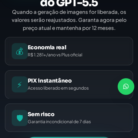
do GPT-5.5
Quando a geração de imagens for liberada, os
valores serão reajustados. Garanta agora pelo
preço atual e mantenha por 12 meses.
Economia real
💰
R$ 1.281+/ano vs Plus oficial
PIX instantâneo
⚡
Acesso liberado em segundos
Sem risco
🛡️
Garantia incondicional de 7 dias