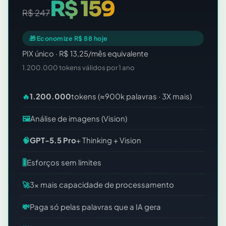
R$ 159
R$ 247
🎁 Economize R$ 88 hoje
PIX único · R$ 13,25/mês equivalente
1.200.000 tokens válidos por 1 ano
🔥
1.200.000
tokens (≈900k palavras · 3X mais)
🖼️
Análise de imagens (Vision)
🧠
GPT-5.5 Pro
+ Thinking + Vision
🎚️
Esforços sem limites
🚀
3x mais capacidade de processamento
💸
Paga só pelas palavras que a IA gera