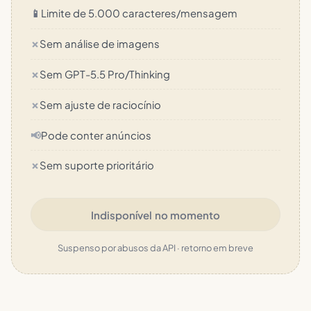
📱
Limite de 5.000 caracteres/mensagem
✗
Sem análise de imagens
✗
Sem GPT-5.5 Pro/Thinking
✗
Sem ajuste de raciocínio
📢
Pode conter anúncios
✗
Sem suporte prioritário
Indisponível no momento
Suspenso por abusos da API · retorno em breve