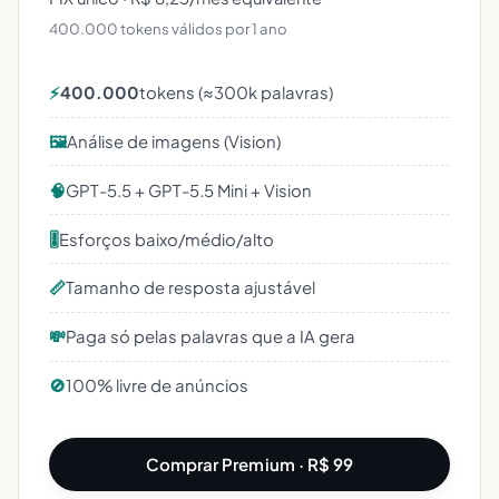
400.000 tokens válidos por 1 ano
⚡
400.000
tokens (≈300k palavras)
🖼️
Análise de imagens (Vision)
🧠
GPT-5.5 + GPT-5.5 Mini + Vision
🎚️
Esforços baixo/médio/alto
📏
Tamanho de resposta ajustável
💸
Paga só pelas palavras que a IA gera
🚫
100% livre de anúncios
Comprar Premium · R$ 99