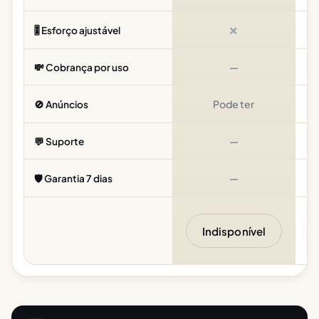
✗
🎚️ Esforço ajustável
—
💸 Cobrança por uso
Pode ter
🚫 Anúncios
—
Pa
💬 Suporte
—
🛡️ Garantia 7 dias
Indisponível