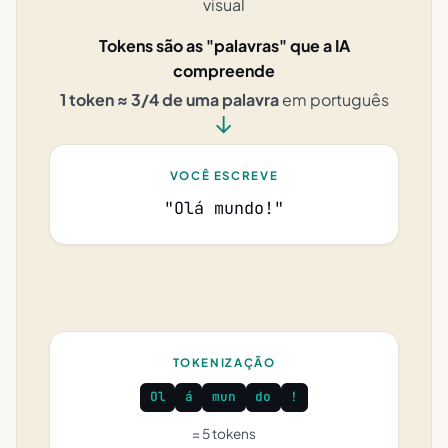
visual
Tokens são as "palavras" que a IA
compreende
1 token ≈ 3/4 de uma palavra
em português
→
VOCÊ ESCREVE
"Olá mundo!"
TOKENIZAÇÃO
Ol
á
mun
do
!
= 5 tokens