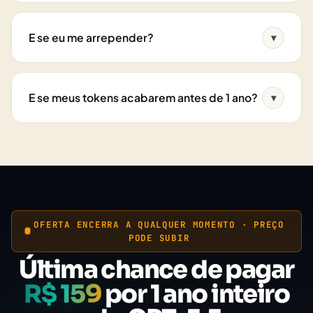
E se eu me arrepender?
▾
E se meus tokens acabarem antes de 1 ano?
▾
OFERTA ENCERRA A QUALQUER MOMENTO · PREÇO
PODE SUBIR
Última chance de pagar
R$ 159
por 1 ano inteiro