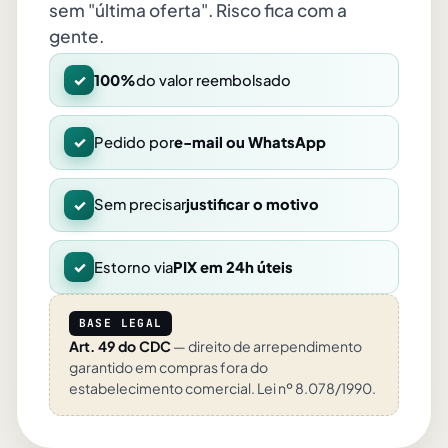
sem "última oferta". Risco fica com a
gente.
✓
100%
do valor reembolsado
✓
Pedido por
e-mail ou WhatsApp
✓
Sem precisar
justificar o motivo
✓
Estorno via
PIX em 24h úteis
BASE LEGAL
Art. 49 do CDC
— direito de arrependimento
garantido em compras fora do
estabelecimento comercial. Lei nº 8.078/1990.