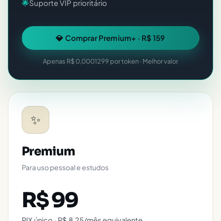
🌟
Suporte VIP prioritário
💎 Comprar Premium+ · R$ 159
Apenas R$ 0,0001299 por token · Melhor valor
✨
Premium
Para uso pessoal e estudos
R$ 99
PIX único · R$ 8,25/mês equivalente