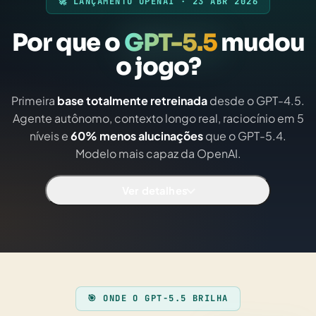
🚀 LANÇAMENTO OPENAI · 23 ABR 2026
Por que o
GPT-5.5
mudou
o jogo?
Primeira
base totalmente retreinada
desde o GPT-4.5.
Agente autônomo, contexto longo real, raciocínio em 5
níveis e
60% menos alucinações
que o GPT-5.4.
Modelo mais capaz da OpenAI.
Ver detalhes
🎯 ONDE O GPT-5.5 BRILHA