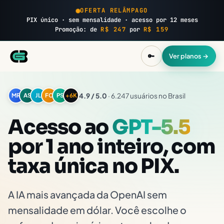
OFERTA RELÂMPAGO
PIX único · sem mensalidade · acesso por 12 meses
Promoção: de
R$ 247
por
R$ 159
🔑
Ver planos →
4.9 / 5.0
· 6.247 usuários no Brasil
MR
AS
JL
FC
PS
+6K
Acesso ao
GPT-5.5
por 1 ano inteiro, com
taxa única no PIX.
A IA mais avançada da OpenAI sem
mensalidade em dólar. Você escolhe o