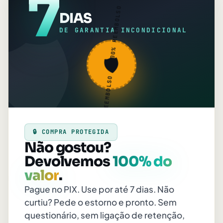
7
100% REEMBOLSO · 100% REEMBOLSO ·
DIAS
🛡️
DE GARANTIA INCONDICIONAL
🛡️
🔒 COMPRA PROTEGIDA
Não gostou?
Devolvemos
100% do
valor
.
Pague no PIX. Use por até 7 dias. Não
curtiu? Pede o estorno e pronto. Sem
questionário, sem ligação de retenção,