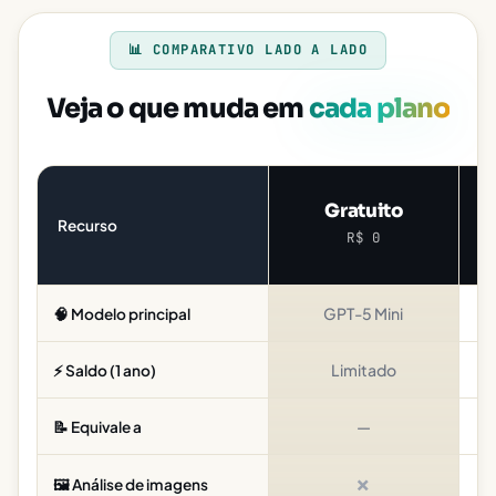
📊 COMPARATIVO LADO A LADO
Veja o que muda em
cada plano
Gratuito
Recurso
R$ 0
GPT-5 Mini
🧠 Modelo principal
Limitado
4
⚡ Saldo (1 ano)
—
📝 Equivale a
✗
🖼️ Análise de imagens