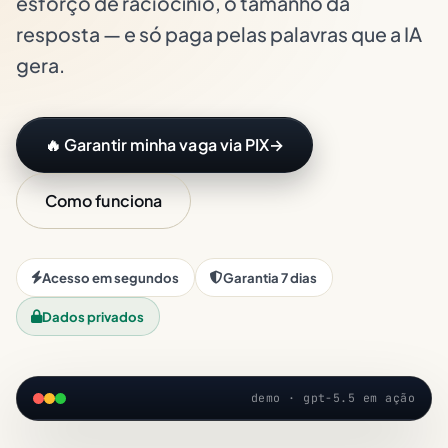
esforço de raciocínio, o tamanho da
resposta — e só paga pelas palavras que a IA
gera.
🔥 Garantir minha vaga via PIX
→
Como funciona
Acesso em segundos
Garantia 7 dias
Dados privados
demo · gpt-5.5 em ação