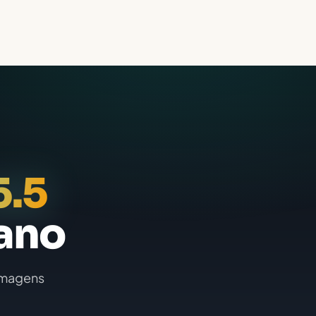
5.5
lano
 imagens