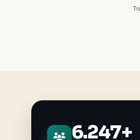
Tr
6.247+