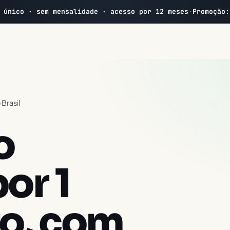
 único · sem mensalidade · acesso por 12 meses
·
Promoção
 Brasil
o
or 1
ro, com