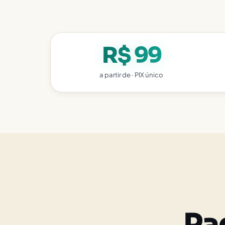
R$ 99
a partir de · PIX único
Pa