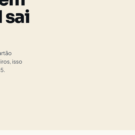
 sai
artão
iros, isso
5.