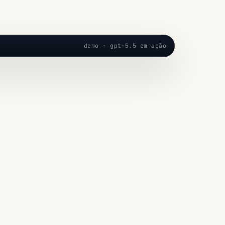
demo · gpt-5.5 em ação
um plano de negócio em 5 passos para minha
eria
5 · ESFORÇO ALTO
 80S
ão do mercado
— pesquisa de bairro,
io R$ 28...