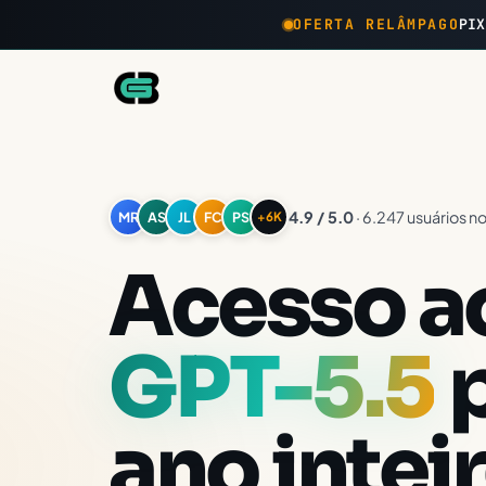
OFERTA RELÂMPAGO
PIX
4.9 / 5.0
· 6.247 usuários no
MR
AS
JL
FC
PS
+6K
Acesso a
GPT-5.5
p
ano intei