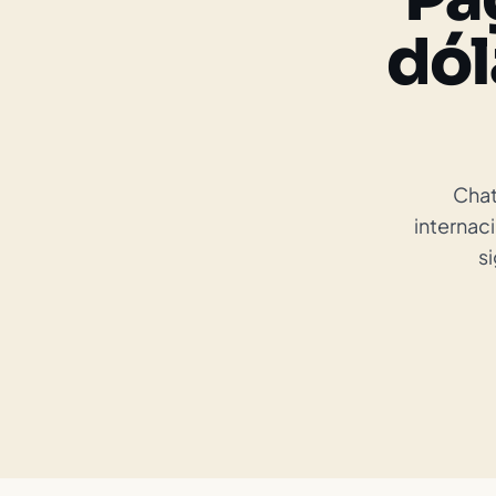
dól
Chat
internaci
s