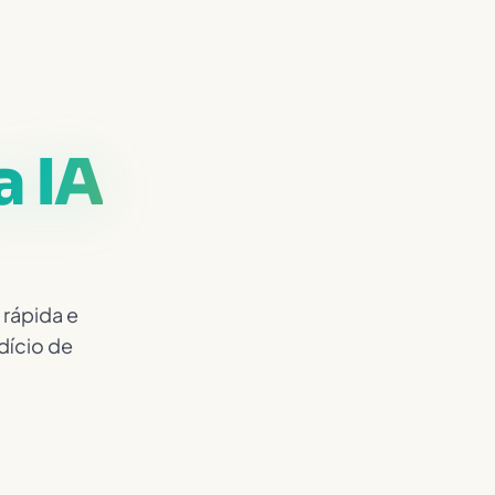
a IA
 rápida e
dício de