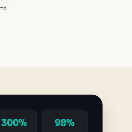
smo
300%
98%