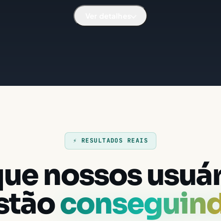
Ver detalhes
⚡ RESULTADOS REAIS
que nossos usuár
stão
conseguin