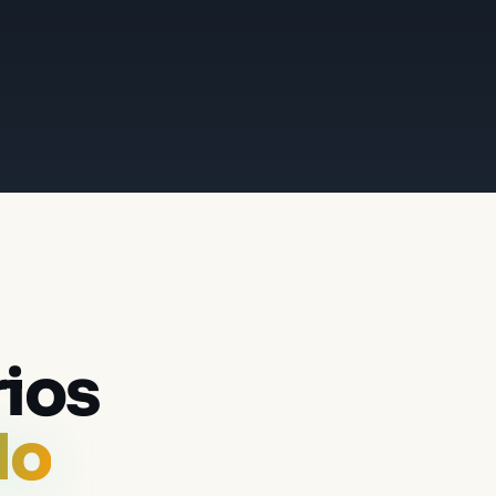
ios
do