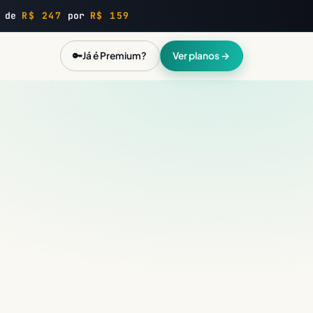
: de
R$ 247
por
R$ 159
🔑
Já é Premium?
Ver planos →