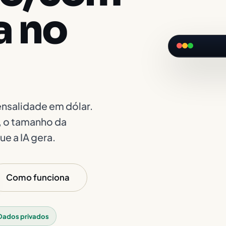
a no
Crie 
▶
cafet
nsalidade em dólar.
⚡
GPT-5.
, o tamanho da
VER DEMO ·
1.
Validaç
ue a IA gera.
ticket méd
Como funciona
Dados privados