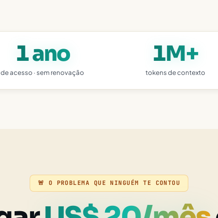
1 ano
1M+
de acesso · sem renovação
tokens de contexto
🚨 O PROBLEMA QUE NINGUÉM TE CONTOU
gar
US$ 20/mês