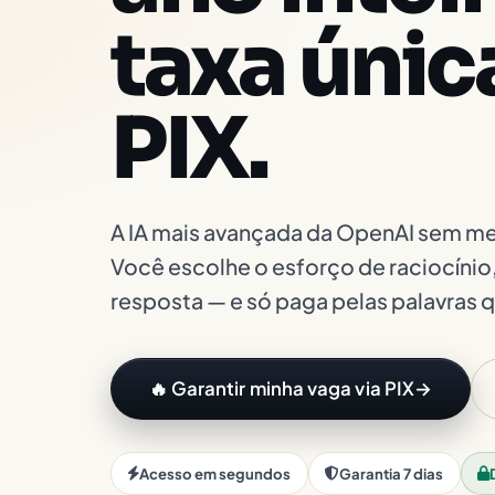
taxa únic
PIX.
A IA mais avançada da OpenAI sem me
Você escolhe o esforço de raciocínio
resposta — e só paga pelas palavras q
🔥 Garantir minha vaga via PIX
→
Acesso em segundos
Garantia 7 dias