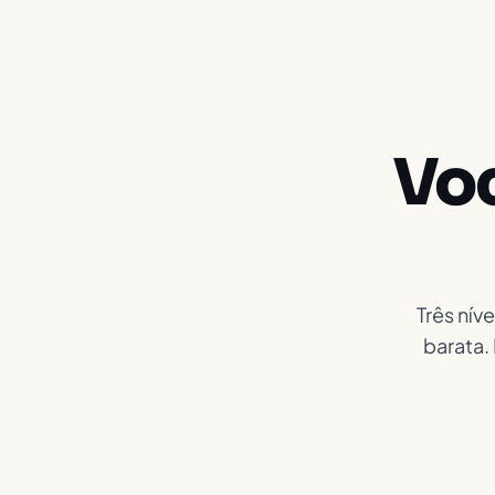
Vo
Três nív
barata.