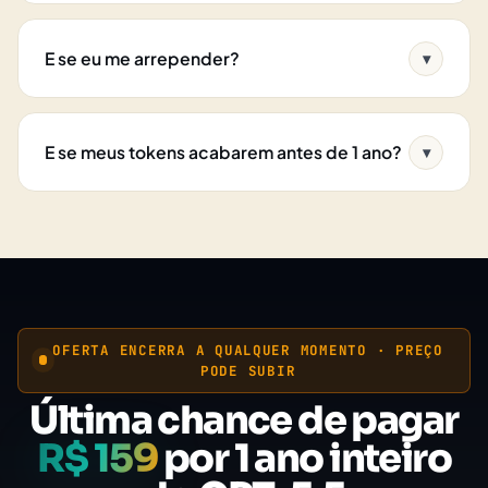
E se eu me arrepender?
▾
E se meus tokens acabarem antes de 1 ano?
▾
OFERTA ENCERRA A QUALQUER MOMENTO · PREÇO
PODE SUBIR
Última chance de pagar
R$ 159
por 1 ano inteiro