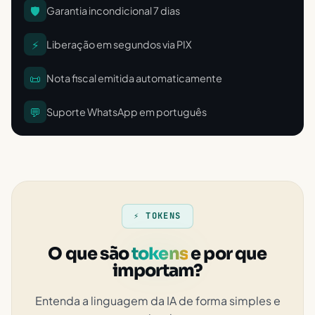
🛡️
Garantia incondicional 7 dias
⚡
Liberação em segundos via PIX
📜
Nota fiscal emitida automaticamente
💬
Suporte WhatsApp em português
⚡ TOKENS
O que são
tokens
e por que
importam?
Entenda a linguagem da IA de forma simples e