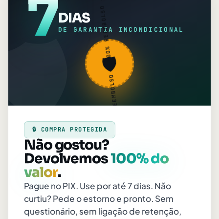
7
100% REEMBOLSO · 100% REEMBOLSO ·
DIAS
🛡️
DE GARANTIA INCONDICIONAL
🛡️
🔒 COMPRA PROTEGIDA
Não gostou?
Devolvemos
100% do
valor
.
Pague no PIX. Use por até 7 dias. Não
curtiu? Pede o estorno e pronto. Sem
questionário, sem ligação de retenção,