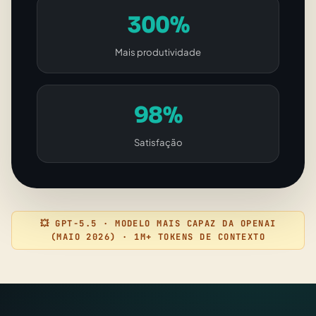
300%
Mais produtividade
98%
Satisfação
💥 GPT-5.5 · MODELO MAIS CAPAZ DA OPENAI
(MAIO 2026) · 1M+ TOKENS DE CONTEXTO