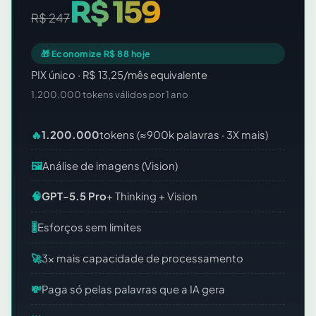
R$ 159
R$ 247
🎁 Economize R$ 88 hoje
PIX único · R$ 13,25/mês equivalente
1.200.000 tokens válidos por 1 ano
🔥
1.200.000
tokens (≈900k palavras · 3X mais)
🖼️
Análise de imagens (Vision)
🧠
GPT-5.5 Pro
+ Thinking + Vision
🎚️
Esforços sem limites
🚀
3x mais capacidade de processamento
💸
Paga só pelas palavras que a IA gera