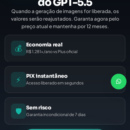
do GPT-5.5
Quando a geração de imagens for liberada, os
valores serão reajustados. Garanta agora pelo
preço atual e mantenha por 12 meses.
Economia real
💰
R$ 1.281+/ano vs Plus oficial
PIX instantâneo
⚡
Acesso liberado em segundos
Sem risco
🛡️
Garantia incondicional de 7 dias