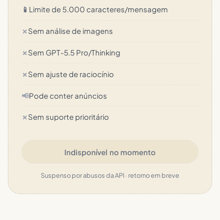
📱
Limite de 5.000 caracteres/mensagem
✗
Sem análise de imagens
✗
Sem GPT-5.5 Pro/Thinking
✗
Sem ajuste de raciocínio
📢
Pode conter anúncios
✗
Sem suporte prioritário
Indisponível no momento
Suspenso por abusos da API · retorno em breve