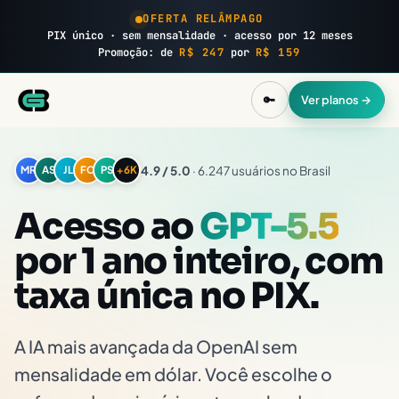
OFERTA RELÂMPAGO
PIX único · sem mensalidade · acesso por 12 meses
Promoção: de
R$ 247
por
R$ 159
🔑
Ver planos →
4.9 / 5.0
· 6.247 usuários no Brasil
MR
AS
JL
FC
PS
+6K
Acesso ao
GPT-5.5
por 1 ano inteiro, com
taxa única no PIX.
A IA mais avançada da OpenAI sem
mensalidade em dólar. Você escolhe o