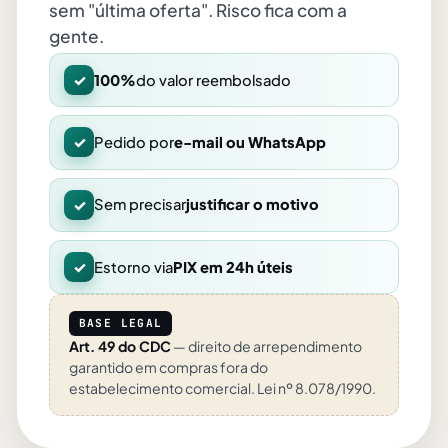
sem "última oferta". Risco fica com a
gente.
✓
100%
do valor reembolsado
✓
Pedido por
e-mail ou WhatsApp
✓
Sem precisar
justificar o motivo
✓
Estorno via
PIX em 24h úteis
BASE LEGAL
Art. 49 do CDC
— direito de arrependimento
garantido em compras fora do
estabelecimento comercial. Lei nº 8.078/1990.