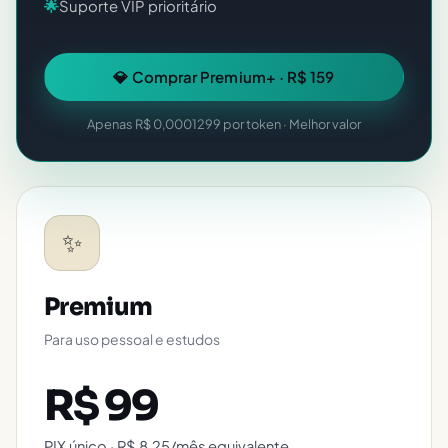
🌟
Suporte VIP prioritário
💎 Comprar Premium+ · R$ 159
Apenas R$ 0,0001299 por token · Melhor valor
✨
Premium
Para uso pessoal e estudos
R$ 99
PIX único · R$ 8,25/mês equivalente