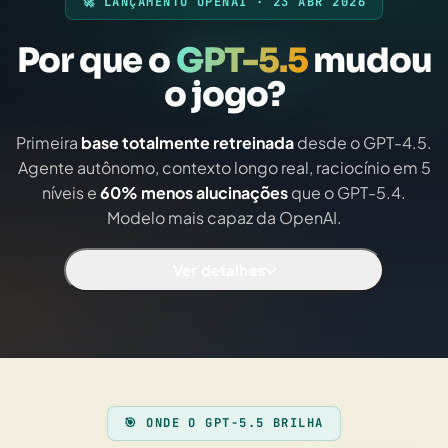
🚀 LANÇAMENTO OPENAI · 23 ABR 2026
Por que o
GPT-5.5
mudou
o jogo?
Primeira
base totalmente retreinada
desde o GPT-4.5.
Agente autônomo, contexto longo real, raciocínio em 5
níveis e
60% menos alucinações
que o GPT-5.4.
Modelo mais capaz da OpenAI.
Ver detalhes
🎯 ONDE O GPT-5.5 BRILHA