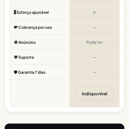
✗
🎚️ Esforço ajustável
—
💸 Cobrança por uso
Pode ter
🚫 Anúncios
—
Pa
💬 Suporte
—
🛡️ Garantia 7 dias
Indisponível