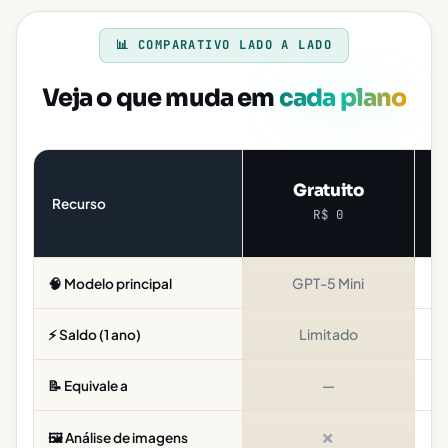
📊 COMPARATIVO LADO A LADO
Veja o que muda em
cada plano
Gratuito
Recurso
R$ 0
GPT-5 Mini
🧠 Modelo principal
Limitado
4
⚡ Saldo (1 ano)
—
📝 Equivale a
✗
🖼️ Análise de imagens