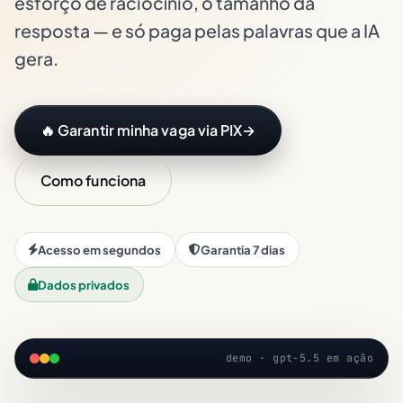
esforço de raciocínio, o tamanho da
resposta — e só paga pelas palavras que a IA
gera.
🔥 Garantir minha vaga via PIX
→
Como funciona
Acesso em segundos
Garantia 7 dias
Dados privados
demo · gpt-5.5 em ação