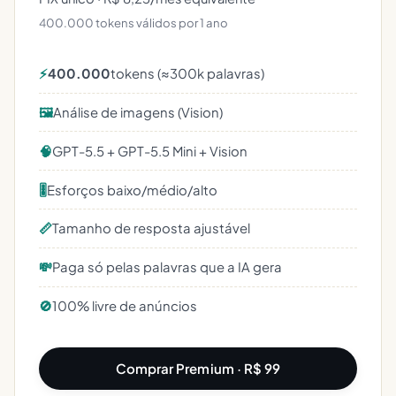
400.000 tokens válidos por 1 ano
⚡
400.000
tokens (≈300k palavras)
🖼️
Análise de imagens (Vision)
🧠
GPT-5.5 + GPT-5.5 Mini + Vision
🎚️
Esforços baixo/médio/alto
📏
Tamanho de resposta ajustável
💸
Paga só pelas palavras que a IA gera
🚫
100% livre de anúncios
Comprar Premium · R$ 99