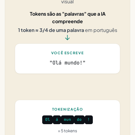
visual
Tokens são as "palavras" que a IA
compreende
1 token ≈ 3/4 de uma palavra
em português
→
VOCÊ ESCREVE
"Olá mundo!"
TOKENIZAÇÃO
Ol
á
mun
do
!
= 5 tokens