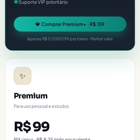
🌟
Suporte VIP prioritário
💎 Comprar Premium+ · R$ 159
Apenas R$ 0,0001299 por token · Melhor valor
✨
Premium
Para uso pessoal e estudos
R$ 99
PIX único · R$ 8,25/mês equivalente