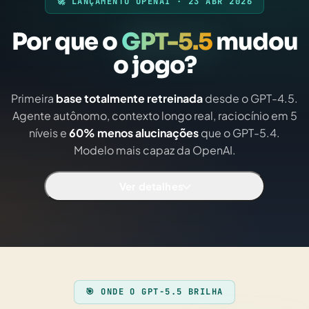
🚀 LANÇAMENTO OPENAI · 23 ABR 2026
Por que o
GPT-5.5
mudou
o jogo?
Primeira
base totalmente retreinada
desde o GPT-4.5.
Agente autônomo, contexto longo real, raciocínio em 5
níveis e
60% menos alucinações
que o GPT-5.4.
Modelo mais capaz da OpenAI.
Ver detalhes
🎯 ONDE O GPT-5.5 BRILHA