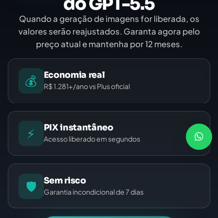
do GPT-5.5
Quando a geração de imagens for liberada, os
valores serão reajustados. Garanta agora pelo
preço atual e mantenha por 12 meses.
Economia real
💰
R$ 1.281+/ano vs Plus oficial
PIX instantâneo
⚡
Acesso liberado em segundos
Sem risco
🛡️
Garantia incondicional de 7 dias