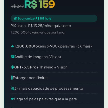
R$ 159
R$ 247
🎁 Economize R$ 88 hoje
PIX único · R$ 13,25/mês equivalente
1.200.000 tokens válidos por 1 ano
🔥
1.200.000
tokens (≈900k palavras · 3X mais)
🖼️
Análise de imagens (Vision)
🧠
GPT-5.5 Pro
+ Thinking + Vision
🎚️
Esforços sem limites
🚀
3x mais capacidade de processamento
💸
Paga só pelas palavras que a IA gera