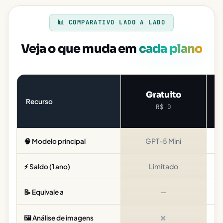
📊 COMPARATIVO LADO A LADO
Veja o que muda em
cada plano
Gratuito
Recurso
R$ 0
GPT-5 Mini
🧠 Modelo principal
Limitado
4
⚡ Saldo (1 ano)
—
📝 Equivale a
✗
🖼️ Análise de imagens