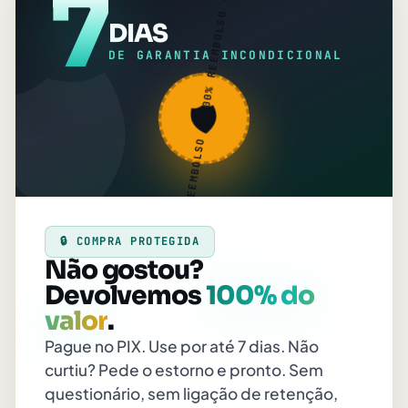
7
DIAS
🛡️
100% REEMBOLSO · 100% REEMBOLSO ·
DE GARANTIA INCONDICIONAL
🛡️
🔒 COMPRA PROTEGIDA
Não gostou?
Devolvemos
100% do
valor
.
Pague no PIX. Use por até 7 dias. Não
curtiu? Pede o estorno e pronto. Sem
questionário, sem ligação de retenção,