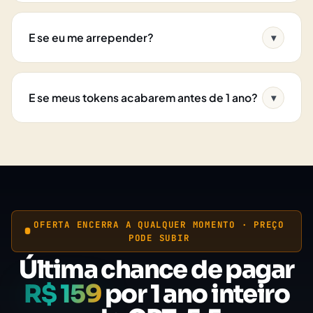
E se eu me arrepender?
▾
E se meus tokens acabarem antes de 1 ano?
▾
OFERTA ENCERRA A QUALQUER MOMENTO · PREÇO
PODE SUBIR
Última chance de pagar
R$ 159
por 1 ano inteiro