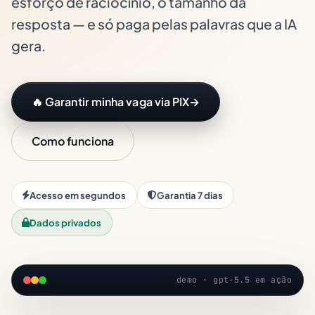
esforço de raciocínio, o tamanho da
resposta — e só paga pelas palavras que a IA
gera.
🔥 Garantir minha vaga via PIX
→
Como funciona
Acesso em segundos
Garantia 7 dias
Dados privados
demo · gpt-5.5 em ação