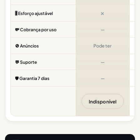
✗
🎚️ Esforço ajustável
—
💸 Cobrança por uso
Pode ter
🚫 Anúncios
—
Pa
💬 Suporte
—
🛡️ Garantia 7 dias
Indisponível