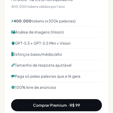
400.000 tokens válidos por 1 ano
⚡
400.000
tokens (≈300k palavras)
🖼️
Análise de imagens (Vision)
🧠
GPT-5.5 + GPT-5.5 Mini + Vision
🎚️
Esforços baixo/médio/alto
📏
Tamanho de resposta ajustável
💸
Paga só pelas palavras que a IA gera
🚫
100% livre de anúncios
Comprar Premium · R$ 99