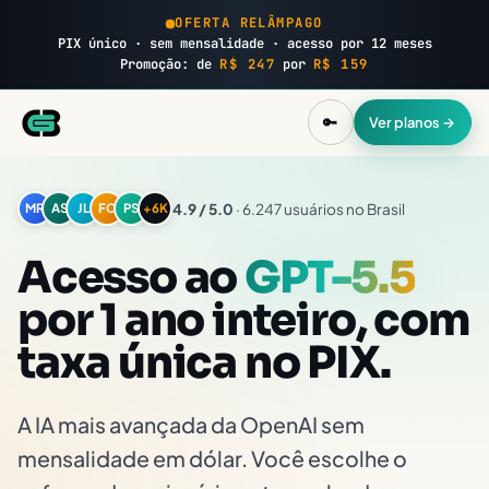
OFERTA RELÂMPAGO
PIX único · sem mensalidade · acesso por 12 meses
Promoção: de
R$ 247
por
R$ 159
🔑
Ver planos →
4.9 / 5.0
· 6.247 usuários no Brasil
MR
AS
JL
FC
PS
+6K
Acesso ao
GPT-5.5
por 1 ano inteiro, com
taxa única no PIX.
A IA mais avançada da OpenAI sem
mensalidade em dólar. Você escolhe o