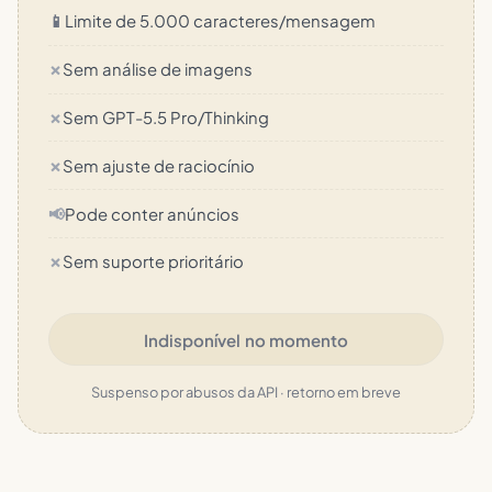
📱
Limite de 5.000 caracteres/mensagem
✗
Sem análise de imagens
✗
Sem GPT-5.5 Pro/Thinking
✗
Sem ajuste de raciocínio
📢
Pode conter anúncios
✗
Sem suporte prioritário
Indisponível no momento
Suspenso por abusos da API · retorno em breve