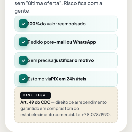
sem "última oferta". Risco fica com a
gente.
✓
100%
do valor reembolsado
✓
Pedido por
e-mail ou WhatsApp
✓
Sem precisar
justificar o motivo
✓
Estorno via
PIX em 24h úteis
BASE LEGAL
Art. 49 do CDC
— direito de arrependimento
garantido em compras fora do
estabelecimento comercial. Lei nº 8.078/1990.