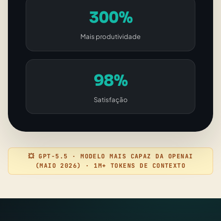
300%
Mais produtividade
98%
Satisfação
💥 GPT-5.5 · MODELO MAIS CAPAZ DA OPENAI
(MAIO 2026) · 1M+ TOKENS DE CONTEXTO