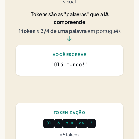
visual
Tokens são as "palavras" que a IA
compreende
1 token ≈ 3/4 de uma palavra
em português
→
VOCÊ ESCREVE
"Olá mundo!"
TOKENIZAÇÃO
Ol
á
mun
do
!
= 5 tokens