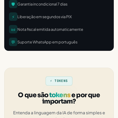
🛡️
Garantia incondicional 7 dias
⚡
Liberação em segundos via PIX
📜
Nota fiscal emitida automaticamente
💬
Suporte WhatsApp em português
⚡ TOKENS
O que são
tokens
e por que
importam?
Entenda a linguagem da IA de forma simples e