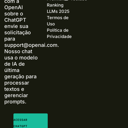
com a
Ranking
OpenAI
LLMs 2025
sobre o
Termos de
ChatGPT
Uso
envie sua
Política de
solicitação
Privacidade
para
support@openai.com
.
Nosso chat
usa o modelo
de IA de
última
geração para
processar
textos e
gerenciar
prompts.
ACESSAR
CHATGPT