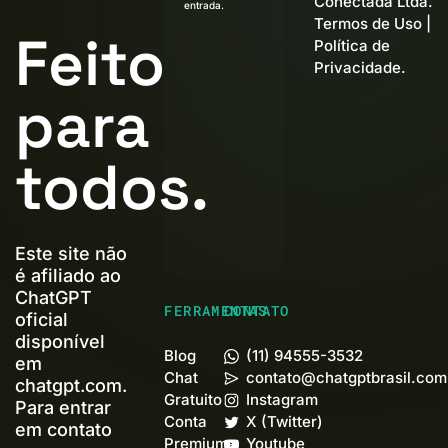
Conectada Ltda.
entrada.
Termos de Uso
|
Feito
Política de
Privacidade
.
para
todos.
Este site não
é afiliado ao
ChatGPT
FERRAMENTAS
CONTATO
oficial
disponível
Blog
(11) 94555-3532
em
Chat
contato@chatgptbrasil.com
chatgpt.com.
Gratuito
Instagram
Para entrar
Conta
X (Twitter)
em contato
Premium+
Youtube