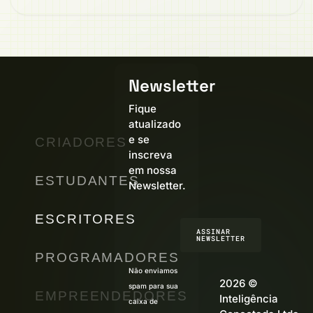
Newsletter
Fique
atualizado
e se
CRIADORES
inscreva
em nossa
ESTUDANTES
Newsletter.
ESCRITORES
ASSINAR
NEWSLETTER
PROGRAMADORES
Não enviamos
2026 ©
spam para sua
EMPREENDEDORES
Inteligência
caixa de