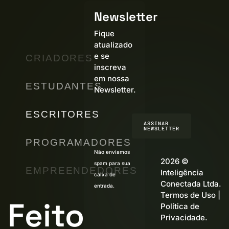
Newsletter
Fique
atualizado
e se
CRIADORES
inscreva
em nossa
ESTUDANTES
Newsletter.
ESCRITORES
ASSINAR
NEWSLETTER
PROGRAMADORES
Não enviamos
2026 ©
spam para sua
EMPREENDEDORES
Inteligência
caixa de
Conectada Ltda.
entrada.
Termos de Uso
|
Feito
Política de
Privacidade
.