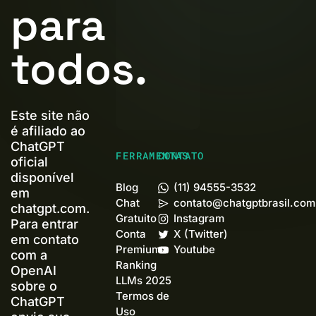
para
todos.
Este site não
é afiliado ao
ChatGPT
FERRAMENTAS
CONTATO
oficial
disponível
Blog
(11) 94555-3532
em
Chat
contato@chatgptbrasil.com
chatgpt.com.
Gratuito
Instagram
Para entrar
Conta
X (Twitter)
em contato
Premium+
Youtube
com a
Ranking
OpenAI
LLMs 2025
sobre o
Termos de
ChatGPT
Uso