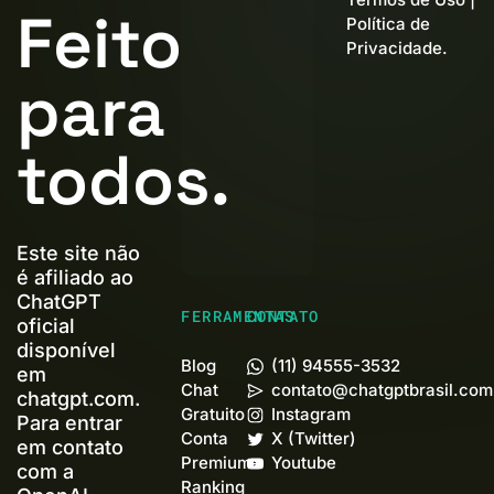
Feito
Política de
Privacidade
.
para
todos.
Este site não
é afiliado ao
ChatGPT
FERRAMENTAS
CONTATO
oficial
disponível
Blog
(11) 94555-3532
em
Chat
contato@chatgptbrasil.com
chatgpt.com.
Gratuito
Instagram
Para entrar
Conta
X (Twitter)
em contato
Premium+
Youtube
com a
Ranking