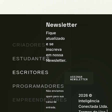
Newsletter
Fique
atualizado
e se
CRIADORES
inscreva
em nossa
ESTUDANTES
Newsletter.
ESCRITORES
ASSINAR
NEWSLETTER
PROGRAMADORES
Não enviamos
2026 ©
spam para sua
EMPREENDEDORES
Inteligência
caixa de
Conectada Ltda.
entrada.
Termos de Uso
|