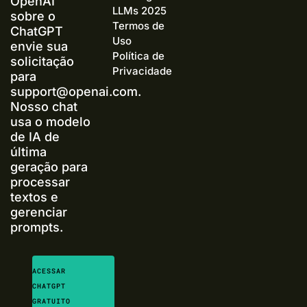
OpenAI
LLMs 2025
sobre o
Termos de
ChatGPT
Uso
envie sua
Política de
solicitação
Privacidade
para
support@openai.com
.
Nosso chat
usa o modelo
de IA de
última
geração para
processar
textos e
gerenciar
prompts.
ACESSAR
CHATGPT
GRATUITO