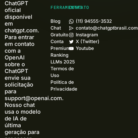
ChatGPT
FERRAMENTAS
CONTATO
oficial
disponível
Blog
(11) 94555-3532
em
Chat
contato@chatgptbrasil.com
chatgpt.com.
Gratuito
Instagram
Para entrar
Conta
X (Twitter)
em contato
Premium+
Youtube
com a
Ranking
OpenAI
LLMs 2025
sobre o
Termos de
ChatGPT
Uso
envie sua
Política de
solicitação
Privacidade
para
support@openai.com
.
Nosso chat
usa o modelo
de IA de
última
geração para