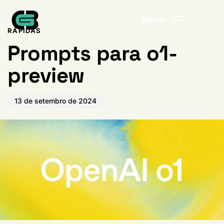
Publicado
PUBLICADO
em:
EM:
Menu
RÁPIDAS
Prompts para o1-
preview
13 de setembro de 2024