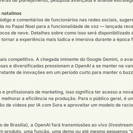
arefas de planejamento, pesquisa avançada e análise estratég
 natalinos
código e comentários de funcionários nas redes sociais, su
irada no Papai Noel para a funcionalidade de voz — lançada re
cos de neve. Detalhes sobre como isso será disponibilizado 
tornar a experiência mais lúdica e imersiva durante a época f
ais competitivo. A chegada iminente do Google Gemini, o a
osas e diversificadas pressionam a OpenAI a se manter na van
onstante de inovações em um período curto para manter o buzz,
e profissionais de marketing, isso significa ter acesso a no
 melhorar a eficiência na produção. Para o público geral, é 
o de vídeos por IA com Sora e aproveitar um modelo de racioc
io de Brasília), a OpenAI fará transmissões ao vivo (livestre
 um produto, uma função, uma demo ou até mesmo pequenos “pre