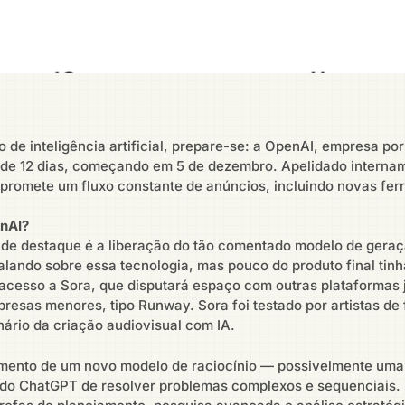
e inteligência artificial, prepare-se: a OpenAI, empresa po
de 12 dias, começando em 5 de dezembro. Apelidado internam
 promete um fluxo constante de anúncios, incluindo novas fer
enAI?
nde destaque é a liberação do tão comentado modelo de geraç
ando sobre essa tecnologia, mas pouco do produto final tinh
 acesso a Sora, que disputará espaço com outras plataformas 
esas menores, tipo Runway. Sora foi testado por artistas de f
ário da criação audiovisual com IA.
mento de um novo modelo de raciocínio — possivelmente uma 
e do ChatGPT de resolver problemas complexos e sequenciais. 