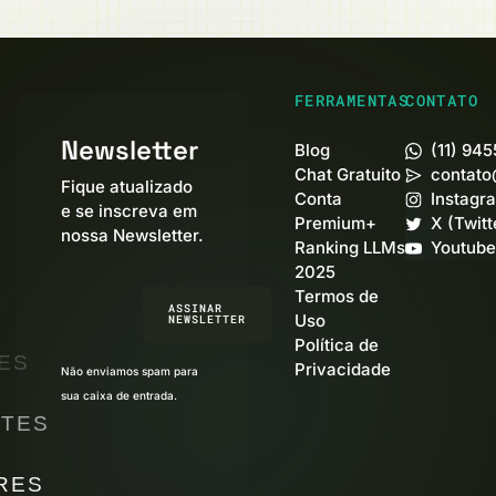
FERRAMENTAS
CONTATO
Newsletter
Blog
(11) 94
Chat Gratuito
contato
Fique atualizado
Conta
Instagr
e se inscreva em
Premium+
X (Twitt
nossa Newsletter.
Ranking LLMs
Youtube
2025
Termos de
ASSINAR
Uso
NEWSLETTER
Política de
ES
Privacidade
Não enviamos spam para
sua caixa de entrada.
TES
RES