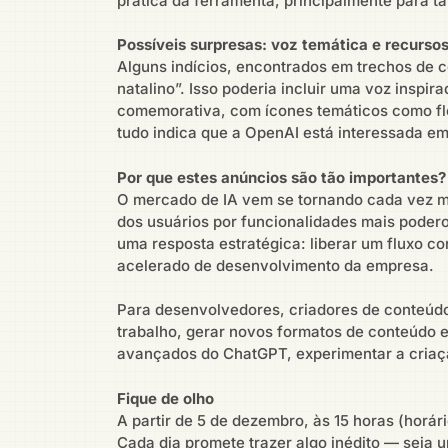
prática da ferramenta, principalmente para t
Possíveis surpresas: voz temática e recursos
Alguns indícios, encontrados em trechos de 
natalino”. Isso poderia incluir uma voz insp
comemorativa, com ícones temáticos como flo
tudo indica que a OpenAI está interessada em 
Por que estes anúncios são tão importantes?
O mercado de IA vem se tornando cada vez m
dos usuários por funcionalidades mais poder
uma resposta estratégica: liberar um fluxo c
acelerado de desenvolvimento da empresa.
Para desenvolvedores, criadores de conteúdo 
trabalho, gerar novos formatos de conteúdo e
avançados do ChatGPT, experimentar a criaçã
Fique de olho
A partir de 5 de dezembro, às 15 horas (horár
Cada dia promete trazer algo inédito — seja