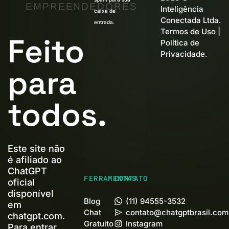
EMPREENDEDORES
Inteligência
caixa de
Conectada Ltda.
entrada.
Termos de Uso
|
Feito
Política de
Privacidade
.
para
todos.
Este site não
é afiliado ao
ChatGPT
FERRAMENTAS
CONTATO
oficial
disponível
Blog
(11) 94555-3532
em
Chat
contato@chatgptbrasil.com
chatgpt.com.
Gratuito
Instagram
Para entrar