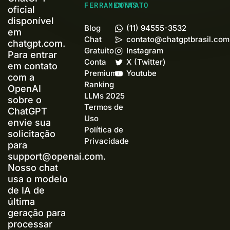
FERRAMENTAS
CONTATO
oficial
disponível
Blog
(11) 94555-3532
em
Chat
contato@chatgptbrasil.com
chatgpt.com.
Gratuito
Instagram
Para entrar
Conta
X (Twitter)
em contato
Premium+
Youtube
com a
Ranking
OpenAI
LLMs 2025
sobre o
Termos de
ChatGPT
Uso
envie sua
Política de
solicitação
Privacidade
para
support@openai.com
.
Nosso chat
usa o modelo
de IA de
última
geração para
processar