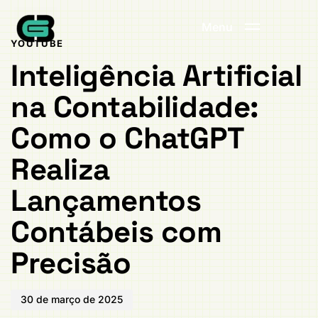
Publicado
PUBLICADO
em:
EM:
Menu
YOUTUBE
Inteligência Artificial
na Contabilidade:
Como o ChatGPT
Realiza
Lançamentos
Contábeis com
Precisão
30 de março de 2025