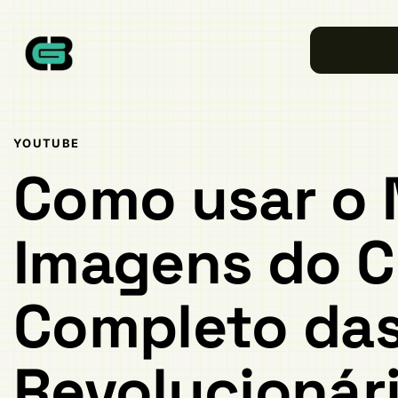
Publicado
PUBLICADO
em:
EM:
YOUTUBE
Como usar o 
Imagens do C
Completo das
Revolucionár