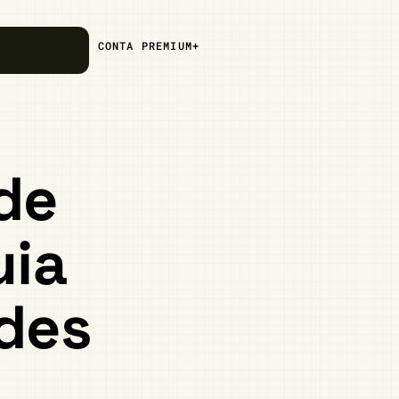
CONTA PREMIUM+
de
uia
des