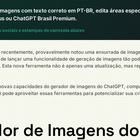
imagens com texto correto em PT-BR, edita áreas espe
lus ou ChatGPT Brasil Premium.
s sociais e estampas de camiseta abaixo
) recentemente, provavelmente notou uma enxurrada de imagen
 de lançar uma funcionalidade de geração de imagens tão po
al. Esta nova ferramenta não é apenas uma atualização, mas re
s novas capacidades do gerador de imagens do ChatGPT, comp
 pode aproveitar essas ferramentas para potencializar sua 
dor de Imagens do