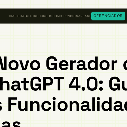
GERENCIADOR
CHAT GRATUITO
RECURSOS
COMO FUNCIONA
PLANOS
Novo Gerador 
hatGPT 4.0: G
 Funcionalida
ias