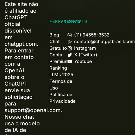
Este site não
é afiliado ao
ChatGPT
FERRAMENTAS
CONTATO
oficial
disponível
Blog
(11) 94555-3532
em
Chat
contato@chatgptbrasil.com
chatgpt.com.
Gratuito
Instagram
Para entrar
Conta
X (Twitter)
em contato
Premium+
Youtube
com a
Ranking
OpenAI
LLMs 2025
sobre o
Termos de
ChatGPT
Uso
envie sua
Política de
solicitação
Privacidade
para
support@openai.com
.
Nosso chat
usa o modelo
de IA de