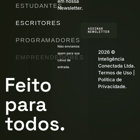
em nossa
ESTUDANTES
Newsletter.
ESCRITORES
ASSINAR
NEWSLETTER
PROGRAMADORES
Não enviamos
2026 ©
spam para sua
EMPREENDEDORES
Inteligência
caixa de
Conectada Ltda.
entrada.
Termos de Uso
|
Feito
Política de
Privacidade
.
para
todos.