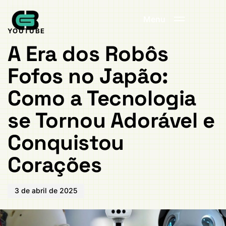
Publicado
PUBLICADO
em:
EM:
Menu
YOUTUBE
A Era dos Robôs
Fofos no Japão:
Como a Tecnologia
se Tornou Adorável e
Conquistou
Corações
3 de abril de 2025