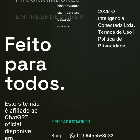
Não enviamos
2026 ©
spam para sua
EMPREENDEDORES
Inteligência
caixa de
Conectada Ltda.
entrada.
Termos de Uso
|
Feito
Política de
Privacidade
.
para
todos.
Este site não
é afiliado ao
ChatGPT
FERRAMENTAS
CONTATO
oficial
disponível
Blog
(11) 94555-3532
em