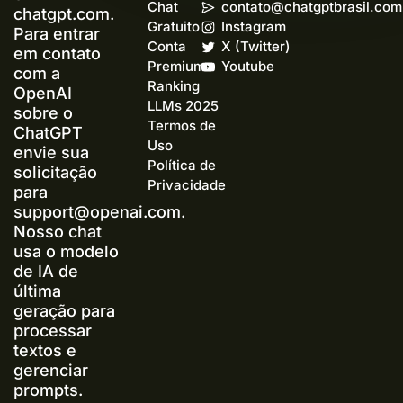
Chat
contato@chatgptbrasil.com
chatgpt.com.
Gratuito
Instagram
Para entrar
Conta
X (Twitter)
em contato
Premium+
Youtube
com a
Ranking
OpenAI
LLMs 2025
sobre o
Termos de
ChatGPT
Uso
envie sua
Política de
solicitação
Privacidade
para
support@openai.com
.
Nosso chat
usa o modelo
de IA de
última
geração para
processar
textos e
gerenciar
prompts.