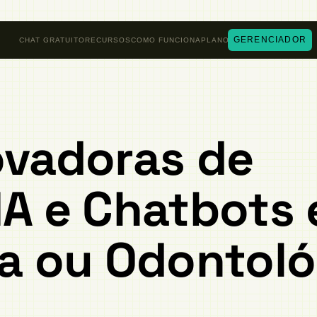
GERENCIADOR
CHAT GRATUITO
RECURSOS
COMO FUNCIONA
PLANOS
ovadoras de
IA e Chatbots
ca ou Odontol