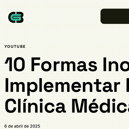
Publicado
PUBLICADO
em:
EM:
YOUTUBE
10 Formas In
Implementar 
Clínica Médi
6 de abril de 2025