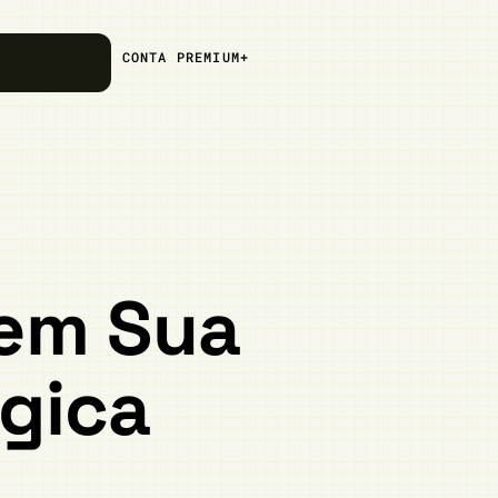
CONTA PREMIUM+
 em Sua
ógica