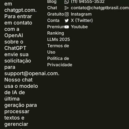
Blog
(11) 94555-3532
em
Chat
contato@chatgptbrasil.com
chatgpt.com.
Gratuito
Instagram
Para entrar
Conta
X (Twitter)
em contato
Premium+
Youtube
com a
Ranking
OpenAI
LLMs 2025
sobre o
Termos de
ChatGPT
Uso
envie sua
Política de
solicitação
Privacidade
para
support@openai.com
.
Nosso chat
usa o modelo
de IA de
última
geração para
processar
textos e
gerenciar