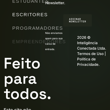
ESTUDANTES
Newsletter.
ESCRITORES
ASSINAR
NEWSLETTER
PROGRAMADORES
Não enviamos
2026 ©
spam para sua
EMPREENDEDORES
Inteligência
caixa de
Conectada Ltda.
entrada.
Termos de Uso
|
Feito
Política de
Privacidade
.
para
todos.
Este site não