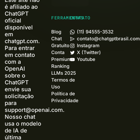
é afiliado ao
ChatGPT
FERRAMENTAS
CONTATO
oficial
disponível
Blog
(11) 94555-3532
em
Chat
contato@chatgptbrasil.com
chatgpt.com.
Gratuito
Instagram
Para entrar
Conta
X (Twitter)
em contato
Premium+
Youtube
com a
Ranking
OpenAI
LLMs 2025
sobre o
Termos de
ChatGPT
Uso
envie sua
Política de
solicitação
Privacidade
para
support@openai.com
.
Nosso chat
usa o modelo
de IA de
última