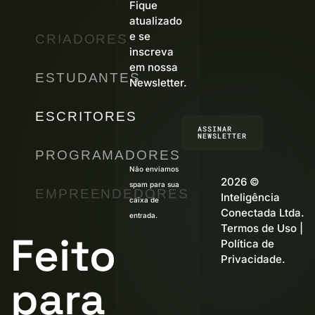
Fique
atualizado
e se
CRIADORES
inscreva
em nossa
ESTUDANTES
Newsletter.
ESCRITORES
ASSINAR
NEWSLETTER
PROGRAMADORES
Não enviamos
2026 ©
spam para sua
EMPREENDEDORES
Inteligência
caixa de
Conectada Ltda.
entrada.
Termos de Uso
|
Feito
Política de
Privacidade
.
para