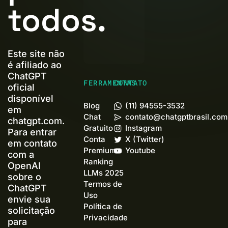
todos.
Este site não
é afiliado ao
ChatGPT
FERRAMENTAS
CONTATO
oficial
disponível
Blog
(11) 94555-3532
em
Chat
contato@chatgptbrasil.com
chatgpt.com.
Gratuito
Instagram
Para entrar
Conta
X (Twitter)
em contato
Premium+
Youtube
com a
Ranking
OpenAI
LLMs 2025
sobre o
Termos de
ChatGPT
Uso
envie sua
Política de
solicitação
Privacidade
para