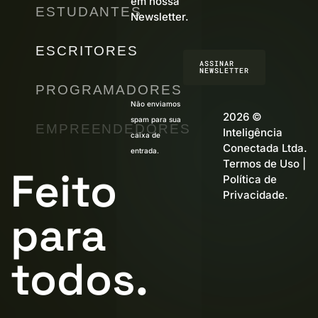
em nossa
ESTUDANTES
Newsletter.
ESCRITORES
ASSINAR
NEWSLETTER
PROGRAMADORES
Não enviamos
2026 ©
spam para sua
EMPREENDEDORES
Inteligência
caixa de
Conectada Ltda.
entrada.
Termos de Uso
|
Feito
Política de
Privacidade
.
para
todos.