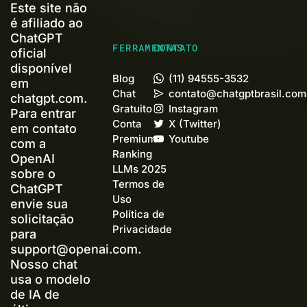
Este site não
é afiliado ao
ChatGPT
FERRAMENTAS
CONTATO
oficial
disponível
Blog
(11) 94555-3532
em
Chat
contato@chatgptbrasil.com
chatgpt.com.
Gratuito
Instagram
Para entrar
Conta
X (Twitter)
em contato
Premium+
Youtube
com a
Ranking
OpenAI
LLMs 2025
sobre o
Termos de
ChatGPT
Uso
envie sua
Política de
solicitação
Privacidade
para
support@openai.com
.
Nosso chat
usa o modelo
de IA de