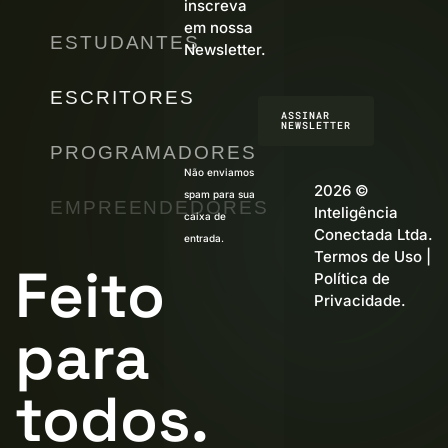
inscreva
em nossa
ESTUDANTES
Newsletter.
ESCRITORES
ASSINAR
NEWSLETTER
PROGRAMADORES
Não enviamos
2026 ©
spam para sua
EMPREENDEDORES
Inteligência
caixa de
Conectada Ltda.
entrada.
Termos de Uso
|
Feito
Política de
Privacidade
.
para
todos.