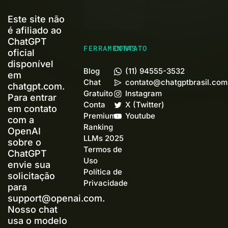
Este site não
é afiliado ao
ChatGPT
FERRAMENTAS
CONTATO
oficial
disponível
Blog
(11) 94555-3532
em
Chat
contato@chatgptbrasil.com
chatgpt.com.
Gratuito
Instagram
Para entrar
Conta
X (Twitter)
em contato
Premium+
Youtube
com a
Ranking
OpenAI
LLMs 2025
sobre o
Termos de
ChatGPT
Uso
envie sua
Política de
solicitação
Privacidade
para
support@openai.com
.
Nosso chat
usa o modelo