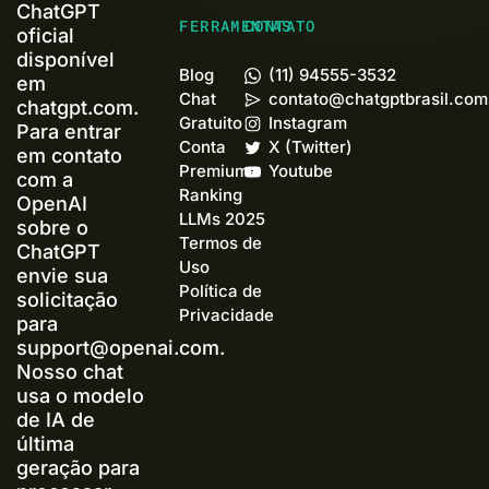
ChatGPT
FERRAMENTAS
CONTATO
oficial
disponível
Blog
(11) 94555-3532
em
Chat
contato@chatgptbrasil.com
chatgpt.com.
Gratuito
Instagram
Para entrar
Conta
X (Twitter)
em contato
Premium+
Youtube
com a
Ranking
OpenAI
LLMs 2025
sobre o
Termos de
ChatGPT
Uso
envie sua
Política de
solicitação
Privacidade
para
support@openai.com
.
Nosso chat
usa o modelo
de IA de
última
geração para