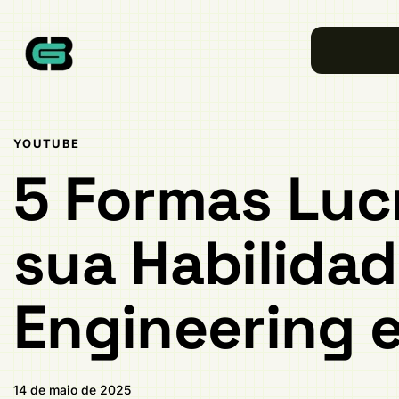
Publicado
PUBLICADO
em:
EM:
YOUTUBE
5 Formas Luc
sua Habilida
Engineering 
14 de maio de 2025