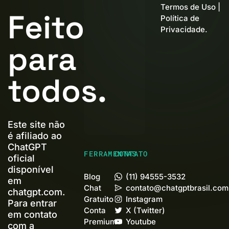
Termos de Uso
|
Feito
Política de
Privacidade
.
para
todos.
Este site não
é afiliado ao
ChatGPT
FERRAMENTAS
CONTATO
oficial
disponível
Blog
(11) 94555-3532
em
Chat
contato@chatgptbrasil.com
chatgpt.com.
Gratuito
Instagram
Para entrar
Conta
X (Twitter)
em contato
Premium+
Youtube
com a