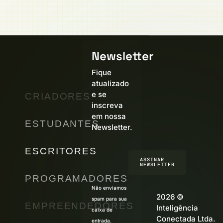
Newsletter
Fique
atualizado
e se
CRIADORES
inscreva
em nossa
ESTUDANTES
Newsletter.
ESCRITORES
ASSINAR
NEWSLETTER
PROGRAMADORES
Não enviamos
2026 ©
spam para sua
EMPREENDEDORES
Inteligência
caixa de
Conectada Ltda.
entrada.