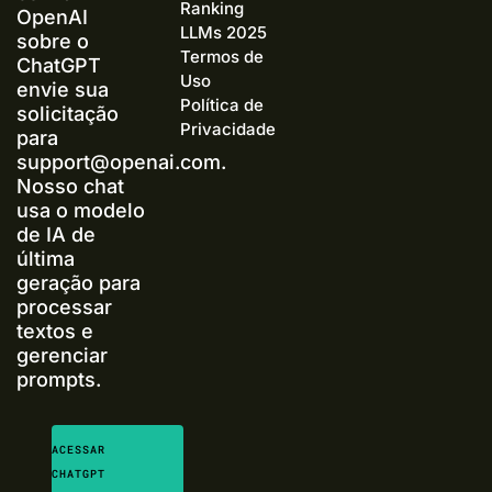
Ranking
OpenAI
LLMs 2025
sobre o
Termos de
ChatGPT
Uso
envie sua
Política de
solicitação
Privacidade
para
support@openai.com
.
Nosso chat
usa o modelo
de IA de
última
geração para
processar
textos e
gerenciar
prompts.
ACESSAR
CHATGPT