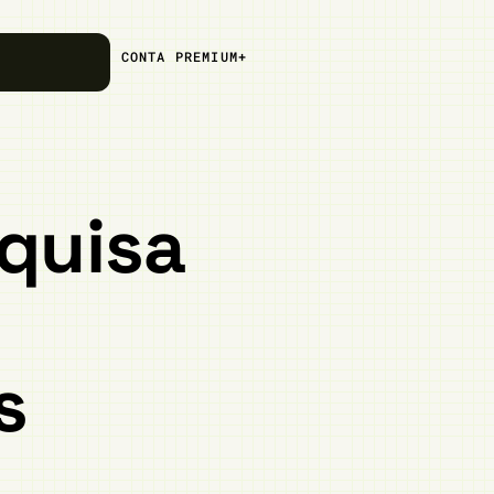
CONTA PREMIUM+
quisa
s