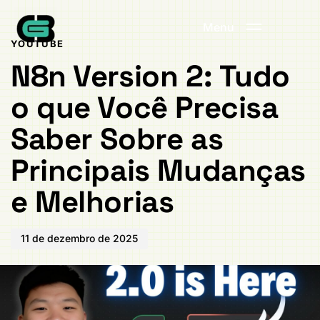
Publicado
PUBLICADO
em:
EM:
Menu
YOUTUBE
N8n Version 2: Tudo
o que Você Precisa
Saber Sobre as
Principais Mudanças
e Melhorias
11 de dezembro de 2025