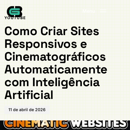
Publicado
PUBLICADO
em:
EM:
Menu
YOUTUBE
Como Criar Sites
Responsivos e
Cinematográficos
Automaticamente
com Inteligência
Artificial
11 de abril de 2026