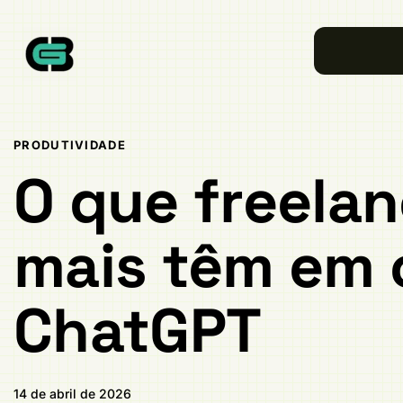
Publicado
PUBLICADO
em:
EM:
PRODUTIVIDADE
O que freela
mais têm em
ChatGPT
14 de abril de 2026