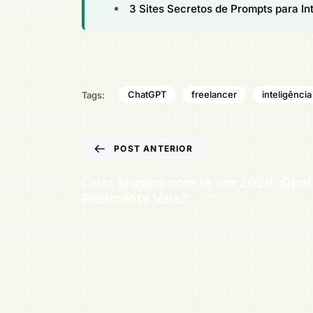
3 Sites Secretos de Prompts para I
ChatGPT
freelancer
inteligência 
Tags:
POST ANTERIOR
Criar Música com IA em 2026: Qual
Realmente Vale?