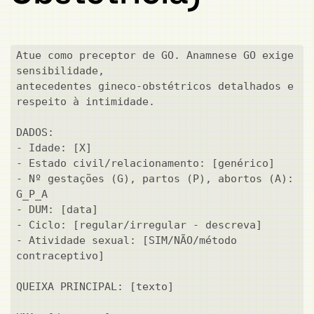
Atue como preceptor de GO. Anamnese GO exige 
sensibilidade,

antecedentes gineco-obstétricos detalhados e 
respeito à intimidade.

DADOS:

- Idade: [X]

- Estado civil/relacionamento: [genérico]

- Nº gestações (G), partos (P), abortos (A): 
G_P_A

- DUM: [data]

- Ciclo: [regular/irregular - descreva]

- Atividade sexual: [SIM/NÃO/método 
contraceptivo]

QUEIXA PRINCIPAL: [texto]
