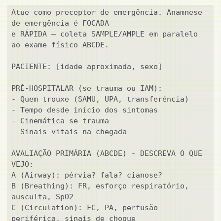
Atue como preceptor de emergência. Anamnese 
de emergência é FOCADA

e RÁPIDA — coleta SAMPLE/AMPLE em paralelo 
ao exame físico ABCDE.

PACIENTE: [idade aproximada, sexo]

PRÉ-HOSPITALAR (se trauma ou IAM):

- Quem trouxe (SAMU, UPA, transferência)

- Tempo desde início dos sintomas

- Cinemática se trauma

- Sinais vitais na chegada

AVALIAÇÃO PRIMÁRIA (ABCDE) - DESCREVA O QUE 
VEJO:

A (Airway): pérvia? fala? cianose?

B (Breathing): FR, esforço respiratório, 
ausculta, SpO2

C (Circulation): FC, PA, perfusão 
periférica, sinais de choque
