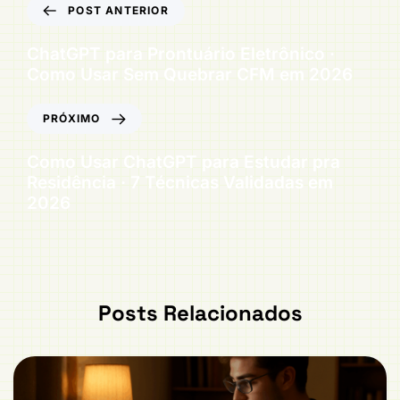
POST ANTERIOR
ChatGPT para Prontuário Eletrônico ·
Como Usar Sem Quebrar CFM em 2026
PRÓXIMO
Como Usar ChatGPT para Estudar pra
Residência · 7 Técnicas Validadas em
2026
Posts Relacionados