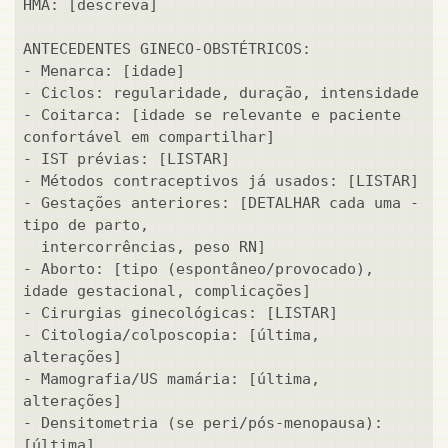
HMA: [descreva]

ANTECEDENTES GINECO-OBSTÉTRICOS:

- Menarca: [idade]

- Ciclos: regularidade, duração, intensidade

- Coitarca: [idade se relevante e paciente 
confortável em compartilhar]

- IST prévias: [LISTAR]

- Métodos contraceptivos já usados: [LISTAR]

- Gestações anteriores: [DETALHAR cada uma - 
tipo de parto,

  intercorrências, peso RN]

- Aborto: [tipo (espontâneo/provocado), 
idade gestacional, complicações]

- Cirurgias ginecológicas: [LISTAR]

- Citologia/colposcopia: [última, 
alterações]

- Mamografia/US mamária: [última, 
alterações]

- Densitometria (se peri/pós-menopausa): 
[última]
