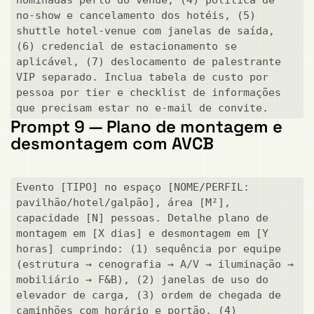
no-show e cancelamento dos hotéis, (5) 
shuttle hotel-venue com janelas de saída, 
(6) credencial de estacionamento se 
aplicável, (7) deslocamento de palestrante 
VIP separado. Inclua tabela de custo por 
pessoa por tier e checklist de informações 
que precisam estar no e-mail de convite.
Prompt 9 — Plano de montagem e
desmontagem com AVCB
Evento [TIPO] no espaço [NOME/PERFIL: 
pavilhão/hotel/galpão], área [M²], 
capacidade [N] pessoas. Detalhe plano de 
montagem em [X dias] e desmontagem em [Y 
horas] cumprindo: (1) sequência por equipe 
(estrutura → cenografia → A/V → iluminação → 
mobiliário → F&B), (2) janelas de uso do 
elevador de carga, (3) ordem de chegada de 
caminhões com horário e portão, (4) 