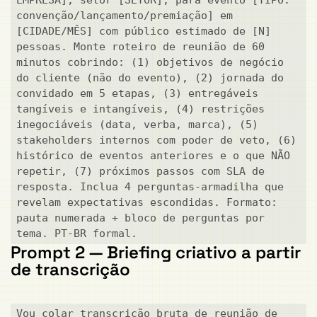
convenção/lançamento/premiação] em 
[CIDADE/MÊS] com público estimado de [N] 
pessoas. Monte roteiro de reunião de 60 
minutos cobrindo: (1) objetivos de negócio 
do cliente (não do evento), (2) jornada do 
convidado em 5 etapas, (3) entregáveis 
tangíveis e intangíveis, (4) restrições 
inegociáveis (data, verba, marca), (5) 
stakeholders internos com poder de veto, (6) 
histórico de eventos anteriores e o que NÃO 
repetir, (7) próximos passos com SLA de 
resposta. Inclua 4 perguntas-armadilha que 
revelam expectativas escondidas. Formato: 
pauta numerada + bloco de perguntas por 
tema. PT-BR formal.
Prompt 2 — Briefing criativo a partir
de transcrição
Vou colar transcrição bruta de reunião de 