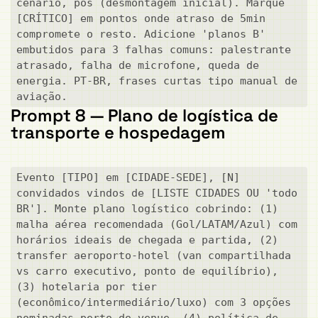
cenário, pós (desmontagem inicial). Marque 
[CRÍTICO] em pontos onde atraso de 5min 
compromete o resto. Adicione 'planos B' 
embutidos para 3 falhas comuns: palestrante 
atrasado, falha de microfone, queda de 
energia. PT-BR, frases curtas tipo manual de 
aviação.
Prompt 8 — Plano de logística de
transporte e hospedagem
Evento [TIPO] em [CIDADE-SEDE], [N] 
convidados vindos de [LISTE CIDADES OU 'todo 
BR']. Monte plano logístico cobrindo: (1) 
malha aérea recomendada (Gol/LATAM/Azul) com 
horários ideais de chegada e partida, (2) 
transfer aeroporto-hotel (van compartilhada 
vs carro executivo, ponto de equilíbrio), 
(3) hotelaria por tier 
(econômico/intermediário/luxo) com 3 opções 
nominadas perto do venue, (4) política de 