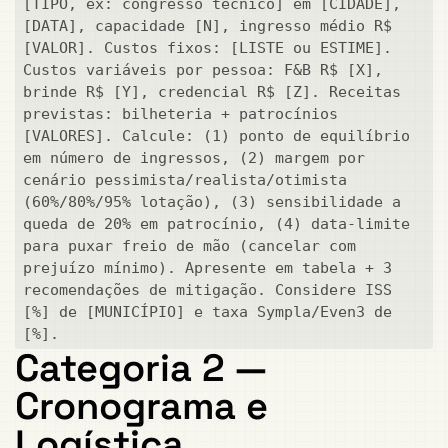
[TIPO, ex: congresso técnico] em [CIDADE], 
[DATA], capacidade [N], ingresso médio R$ 
[VALOR]. Custos fixos: [LISTE ou ESTIME]. 
Custos variáveis por pessoa: F&B R$ [X], 
brinde R$ [Y], credencial R$ [Z]. Receitas 
previstas: bilheteria + patrocínios 
[VALORES]. Calcule: (1) ponto de equilíbrio 
em número de ingressos, (2) margem por 
cenário pessimista/realista/otimista 
(60%/80%/95% lotação), (3) sensibilidade a 
queda de 20% em patrocínio, (4) data-limite 
para puxar freio de mão (cancelar com 
prejuízo mínimo). Apresente em tabela + 3 
recomendações de mitigação. Considere ISS 
[%] de [MUNICÍPIO] e taxa Sympla/Even3 de 
[%].
Categoria 2 —
Cronograma e
Logística