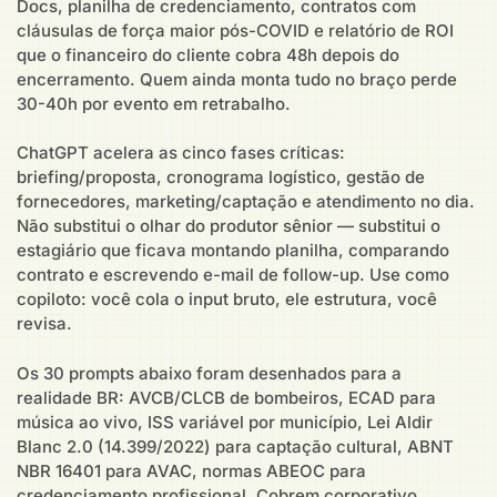
Docs, planilha de credenciamento, contratos com
cláusulas de força maior pós-COVID e relatório de ROI
que o financeiro do cliente cobra 48h depois do
encerramento. Quem ainda monta tudo no braço perde
30-40h por evento em retrabalho.
ChatGPT acelera as cinco fases críticas:
briefing/proposta, cronograma logístico, gestão de
fornecedores, marketing/captação e atendimento no dia.
Não substitui o olhar do produtor sênior — substitui o
estagiário que ficava montando planilha, comparando
contrato e escrevendo e-mail de follow-up. Use como
copiloto: você cola o input bruto, ele estrutura, você
revisa.
Os 30 prompts abaixo foram desenhados para a
realidade BR: AVCB/CLCB de bombeiros, ECAD para
música ao vivo, ISS variável por município, Lei Aldir
Blanc 2.0 (14.399/2022) para captação cultural, ABNT
NBR 16401 para AVAC, normas ABEOC para
credenciamento profissional. Cobrem corporativo,