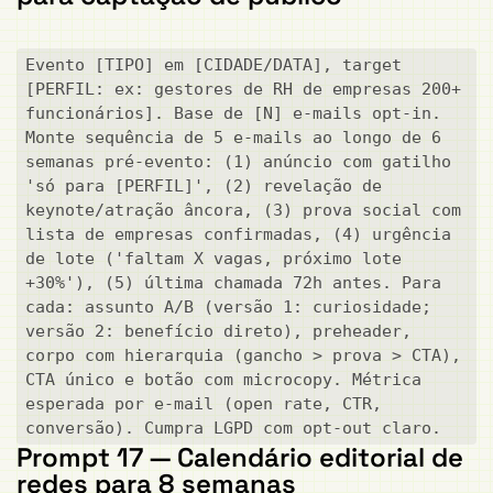
Evento [TIPO] em [CIDADE/DATA], target 
[PERFIL: ex: gestores de RH de empresas 200+ 
funcionários]. Base de [N] e-mails opt-in. 
Monte sequência de 5 e-mails ao longo de 6 
semanas pré-evento: (1) anúncio com gatilho 
'só para [PERFIL]', (2) revelação de 
keynote/atração âncora, (3) prova social com 
lista de empresas confirmadas, (4) urgência 
de lote ('faltam X vagas, próximo lote 
+30%'), (5) última chamada 72h antes. Para 
cada: assunto A/B (versão 1: curiosidade; 
versão 2: benefício direto), preheader, 
corpo com hierarquia (gancho > prova > CTA), 
CTA único e botão com microcopy. Métrica 
esperada por e-mail (open rate, CTR, 
conversão). Cumpra LGPD com opt-out claro.
Prompt 17 — Calendário editorial de
redes para 8 semanas