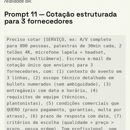
realidade BR.
Prompt 11 — Cotação estruturada
para 3 fornecedores
Preciso cotar [SERVIÇO, ex: A/V completo 
para 800 pessoas, palestras de 30min cada, 2 
telões 4K, microfone lapela + headset, 
gravação multicâmera]. Escreva e-mail de 
cotação único que enviarei para 3 
fornecedores, com: (1) contexto do evento em 
3 linhas, (2) escopo técnico detalhado em 
bullets numerados (sem ambiguidade), (3) 
entregáveis com data e horário, (4) 
requisitos de equipe (técnicos, 
plantonistas), (5) condições comerciais que 
QUERO (prazo pagamento, garantias, multa por 
atraso), (6) prazo de resposta com data, (7) 
critérios de escolha (qualidade > preço > 
prazo, nessa ordem). Tom profissional, sem 