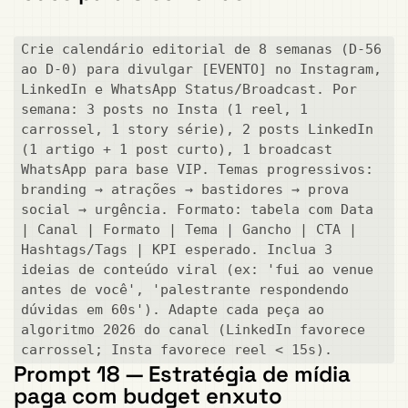
Crie calendário editorial de 8 semanas (D-56 
ao D-0) para divulgar [EVENTO] no Instagram, 
LinkedIn e WhatsApp Status/Broadcast. Por 
semana: 3 posts no Insta (1 reel, 1 
carrossel, 1 story série), 2 posts LinkedIn 
(1 artigo + 1 post curto), 1 broadcast 
WhatsApp para base VIP. Temas progressivos: 
branding → atrações → bastidores → prova 
social → urgência. Formato: tabela com Data 
| Canal | Formato | Tema | Gancho | CTA | 
Hashtags/Tags | KPI esperado. Inclua 3 
ideias de conteúdo viral (ex: 'fui ao venue 
antes de você', 'palestrante respondendo 
dúvidas em 60s'). Adapte cada peça ao 
algoritmo 2026 do canal (LinkedIn favorece 
carrossel; Insta favorece reel < 15s).
Prompt 18 — Estratégia de mídia
paga com budget enxuto