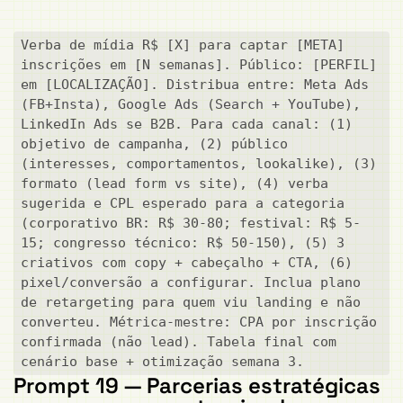
Verba de mídia R$ [X] para captar [META] 
inscrições em [N semanas]. Público: [PERFIL] 
em [LOCALIZAÇÃO]. Distribua entre: Meta Ads 
(FB+Insta), Google Ads (Search + YouTube), 
LinkedIn Ads se B2B. Para cada canal: (1) 
objetivo de campanha, (2) público 
(interesses, comportamentos, lookalike), (3) 
formato (lead form vs site), (4) verba 
sugerida e CPL esperado para a categoria 
(corporativo BR: R$ 30-80; festival: R$ 5-
15; congresso técnico: R$ 50-150), (5) 3 
criativos com copy + cabeçalho + CTA, (6) 
pixel/conversão a configurar. Inclua plano 
de retargeting para quem viu landing e não 
converteu. Métrica-mestre: CPA por inscrição 
confirmada (não lead). Tabela final com 
cenário base + otimização semana 3.
Prompt 19 — Parcerias estratégicas