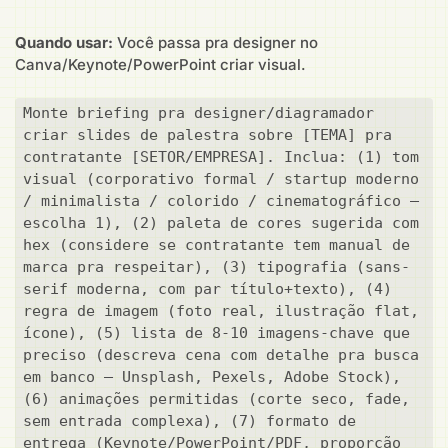
Quando usar:
Você passa pra designer no
Canva/Keynote/PowerPoint criar visual.
Monte briefing pra designer/diagramador 
criar slides de palestra sobre [TEMA] pra 
contratante [SETOR/EMPRESA]. Inclua: (1) tom 
visual (corporativo formal / startup moderno 
/ minimalista / colorido / cinematográfico — 
escolha 1), (2) paleta de cores sugerida com 
hex (considere se contratante tem manual de 
marca pra respeitar), (3) tipografia (sans-
serif moderna, com par título+texto), (4) 
regra de imagem (foto real, ilustração flat, 
ícone), (5) lista de 8-10 imagens-chave que 
preciso (descreva cena com detalhe pra busca 
em banco — Unsplash, Pexels, Adobe Stock), 
(6) animações permitidas (corte seco, fade, 
sem entrada complexa), (7) formato de 
entrega (Keynote/PowerPoint/PDF, proporção 