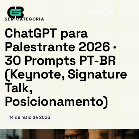
Publicado
PUBLICADO
em:
EM:
Menu
SEM CATEGORIA
ChatGPT para
Palestrante 2026 ·
30 Prompts PT-BR
(Keynote, Signature
Talk,
Posicionamento)
14 de maio de 2026