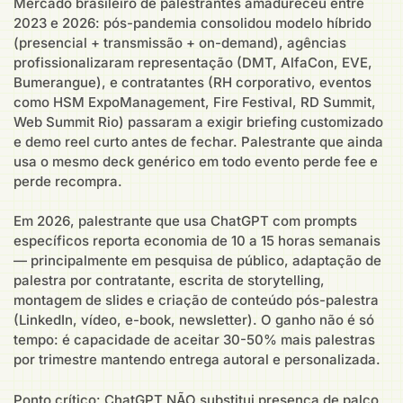
Mercado brasileiro de palestrantes amadureceu entre
2023 e 2026: pós-pandemia consolidou modelo híbrido
(presencial + transmissão + on-demand), agências
profissionalizaram representação (DMT, AlfaCon, EVE,
Bumerangue), e contratantes (RH corporativo, eventos
como HSM ExpoManagement, Fire Festival, RD Summit,
Web Summit Rio) passaram a exigir briefing customizado
e demo reel curto antes de fechar. Palestrante que ainda
usa o mesmo deck genérico em todo evento perde fee e
perde recompra.
Em 2026, palestrante que usa ChatGPT com prompts
específicos reporta economia de 10 a 15 horas semanais
— principalmente em pesquisa de público, adaptação de
palestra por contratante, escrita de storytelling,
montagem de slides e criação de conteúdo pós-palestra
(LinkedIn, vídeo, e-book, newsletter). O ganho não é só
tempo: é capacidade de aceitar 30-50% mais palestras
por trimestre mantendo entrega autoral e personalizada.
Ponto crítico: ChatGPT NÃO substitui presença de palco,