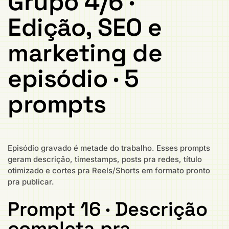
Grupo 4/6 ·
Edição, SEO e
marketing de
episódio · 5
prompts
Episódio gravado é metade do trabalho. Esses prompts
geram descrição, timestamps, posts pra redes, título
otimizado e cortes pra Reels/Shorts em formato pronto
pra publicar.
Prompt 16 · Descrição
completa pra