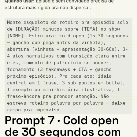
Quando usar:
Episódio sem convidado precisa de
estrutura mais rígida pra não dispersar.
Monte esqueleto de roteiro pra episódio solo 
de [DURAÇÃO] minutos sobre [TEMA] no show 
[NOME]. Estrutura: cold open (15-30 segundos 
— gancho que pega antes da vinheta), 
abertura (vinheta + apresentação 30-60s), 3-
4 atos narrativos com transição clara entre 
eles, momento de patrocínio se houver, 
fechamento (3 takeaways + CTA + gancho 
próximo episódio). Pra cada ato: ideia 
central em 1 frase, 3 sub-pontos em bullet, 
1 exemplo ou mini-história ilustrativa, 1 
frase-âncora pra prender atenção. Não 
escreva roteiro palavra por palavra — deixe 
campo pra improviso.
Prompt 7 · Cold open
de 30 segundos com