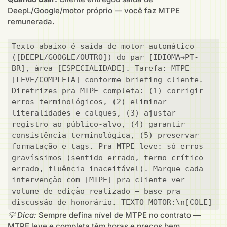
DeepL/Google/motor próprio — você faz MTPE
remunerada.
Texto abaixo é saída de motor automático 
([DEEPL/GOOGLE/OUTRO]) do par [IDIOMA→PT-
BR], área [ESPECIALIDADE]. Tarefa: MTPE 
[LEVE/COMPLETA] conforme briefing cliente. 
Diretrizes pra MTPE completa: (1) corrigir 
erros terminológicos, (2) eliminar 
literalidades e calques, (3) ajustar 
registro ao público-alvo, (4) garantir 
consistência terminológica, (5) preservar 
formatação e tags. Pra MTPE leve: só erros 
gravíssimos (sentido errado, termo crítico 
errado, fluência inaceitável). Marque cada 
intervenção com [MTPE] pra cliente ver 
volume de edição realizado — base pra 
discussão de honorário. TEXTO MOTOR:\n[COLE]
💡 Dica:
Sempre defina nível de MTPE no contrato —
MTPE leve e completa têm horas e preços bem