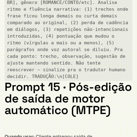
BR], gênero [ROMANCE/CONTO/etc]. Analise 
ritmo e fluência narrativa: (1) trechos onde 
frase ficou longa demais ou curta demais 
comparado ao original, (2) perda de cadência 
em diálogos, (3) repetições não-intencionais 
introduzidas, (4) pontuação que mudou o 
ritmo (vírgulas a mais ou a menos), (5) 
parágrafos onde voz autoral se diluiu. Pra 
cada ponto: trecho, observação, sugestão de 
ajuste mantendo sentido. Não tente 
reescrever — sinalize pra o tradutor humano 
decidir. TRADUÇÃO:\n[COLE]
Prompt 15 · Pós-edição
de saída de motor
automático (MTPE)
Quando usar:
Cliente entregou saída de