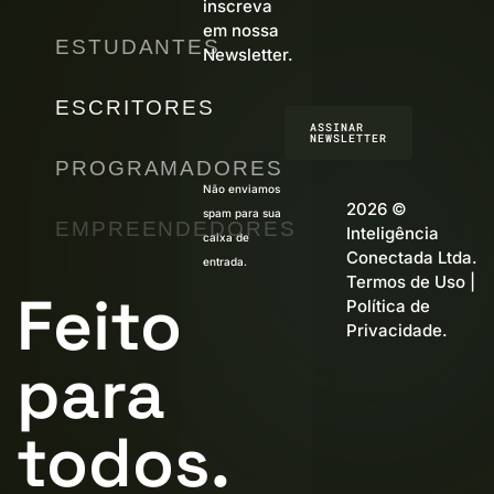
inscreva
em nossa
ESTUDANTES
Newsletter.
ESCRITORES
ASSINAR
NEWSLETTER
PROGRAMADORES
Não enviamos
2026 ©
spam para sua
EMPREENDEDORES
Inteligência
caixa de
Conectada Ltda.
entrada.
Termos de Uso
|
Feito
Política de
Privacidade
.
para
todos.