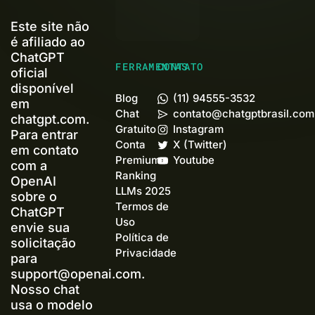
Este site não
é afiliado ao
ChatGPT
FERRAMENTAS
CONTATO
oficial
disponível
Blog
(11) 94555-3532
em
Chat
contato@chatgptbrasil.com
chatgpt.com.
Gratuito
Instagram
Para entrar
Conta
X (Twitter)
em contato
Premium+
Youtube
com a
Ranking
OpenAI
LLMs 2025
sobre o
Termos de
ChatGPT
Uso
envie sua
Política de
solicitação
Privacidade
para
support@openai.com
.
Nosso chat
usa o modelo