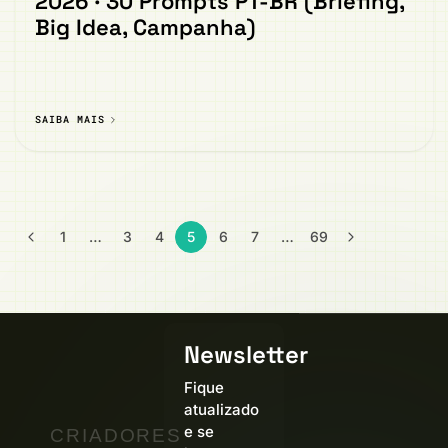
2026 · 30 Prompts PT-BR (Briefing,
Big Idea, Campanha)
SAIBA MAIS
1
…
3
4
5
6
7
…
69
Newsletter
Fique
atualizado
e se
CRIADORES