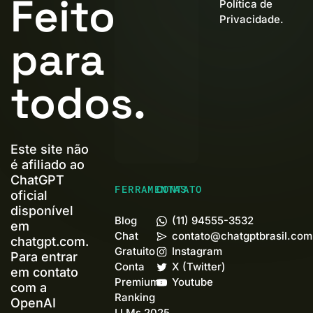
Feito
Política de
Privacidade
.
para
todos.
Este site não
é afiliado ao
ChatGPT
FERRAMENTAS
CONTATO
oficial
disponível
Blog
(11) 94555-3532
em
Chat
contato@chatgptbrasil.com
chatgpt.com.
Gratuito
Instagram
Para entrar
Conta
X (Twitter)
em contato
Premium+
Youtube
com a
Ranking
OpenAI
LLMs 2025