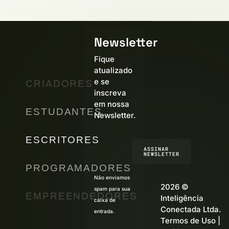
Newsletter
Fique
atualizado
e se
CRIADORES
inscreva
em nossa
ESTUDANTES
Newsletter.
ESCRITORES
ASSINAR
NEWSLETTER
PROGRAMADORES
Não enviamos
2026 ©
spam para sua
EMPREENDEDORES
Inteligência
caixa de
Conectada Ltda.
entrada.
Termos de Uso
|