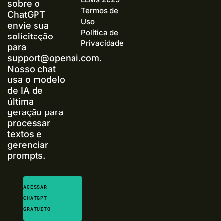
sobre o
Termos de
ChatGPT
Uso
envie sua
Política de
solicitação
Privacidade
para
support@openai.com
.
Nosso chat
usa o modelo
de IA de
última
geração para
processar
textos e
gerenciar
prompts.
ACESSAR
CHATGPT
GRATUITO