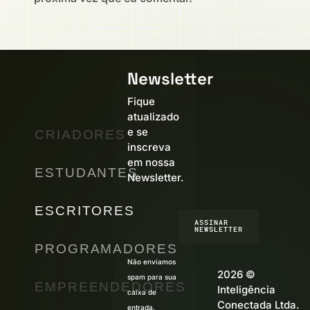
Newsletter
Fique
atualizado
e se
CRIADORES
inscreva
em nossa
ESTUDANTES
Newsletter.
ESCRITORES
ASSINAR
NEWSLETTER
PROGRAMADORES
Não enviamos
2026 ©
spam para sua
EMPREENDEDORES
Inteligência
caixa de
Conectada Ltda.
entrada.