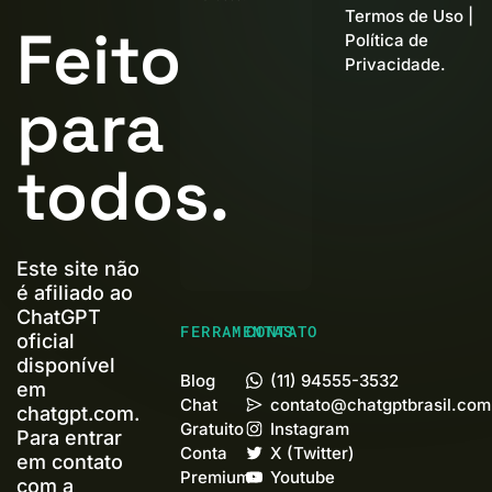
Termos de Uso
|
Feito
Política de
Privacidade
.
para
todos.
Este site não
é afiliado ao
ChatGPT
FERRAMENTAS
CONTATO
oficial
disponível
Blog
(11) 94555-3532
em
Chat
contato@chatgptbrasil.com
chatgpt.com.
Gratuito
Instagram
Para entrar
Conta
X (Twitter)
em contato
Premium+
Youtube
com a