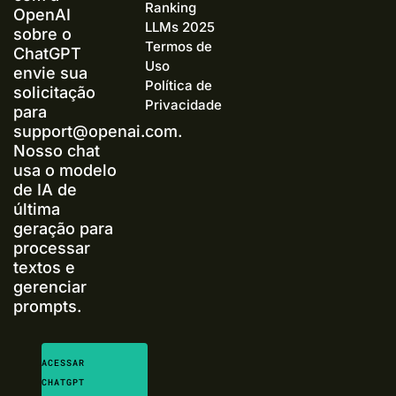
Ranking
OpenAI
LLMs 2025
sobre o
Termos de
ChatGPT
Uso
envie sua
Política de
solicitação
Privacidade
para
support@openai.com
.
Nosso chat
usa o modelo
de IA de
última
geração para
processar
textos e
gerenciar
prompts.
ACESSAR
CHATGPT