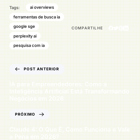
ai overviews
Tags:
ferramentas de busca ia
google sge
COMPARTILHE
perplexity ai
pesquisa com ia
POST ANTERIOR
IA para Empreendedores: Como a
Inteligência Artificial Está Transformando
Negócios em 2026
PRÓXIMO
Claude 4: O Que É, Como Funciona e Vale
a Pena em 2026?