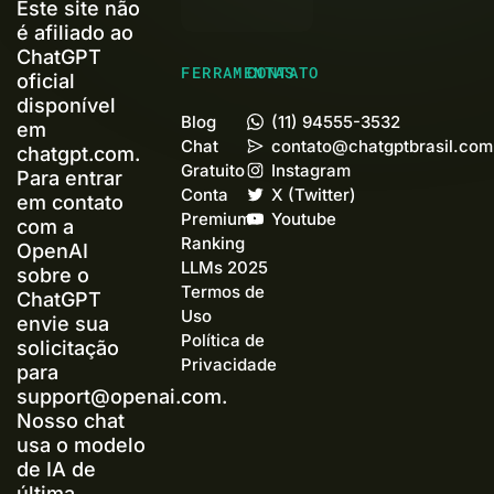
Este site não
é afiliado ao
ChatGPT
FERRAMENTAS
CONTATO
oficial
disponível
Blog
(11) 94555-3532
em
Chat
contato@chatgptbrasil.com
chatgpt.com.
Gratuito
Instagram
Para entrar
Conta
X (Twitter)
em contato
Premium+
Youtube
com a
Ranking
OpenAI
LLMs 2025
sobre o
Termos de
ChatGPT
Uso
envie sua
Política de
solicitação
Privacidade
para
support@openai.com
.
Nosso chat
usa o modelo
de IA de
última