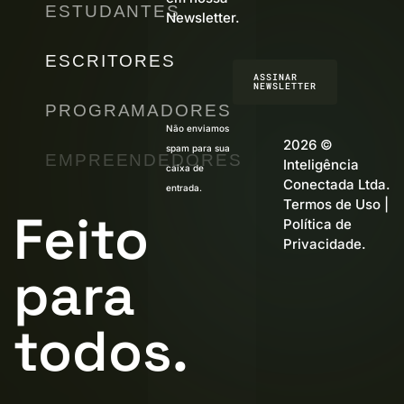
ESTUDANTES
Newsletter.
ESCRITORES
ASSINAR
NEWSLETTER
PROGRAMADORES
Não enviamos
2026 ©
spam para sua
EMPREENDEDORES
Inteligência
caixa de
Conectada Ltda.
entrada.
Termos de Uso
|
Feito
Política de
Privacidade
.
para
todos.