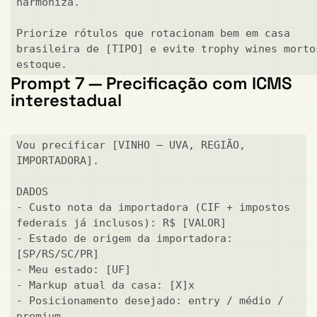
harmoniza.

Priorize rótulos que rotacionam bem em casa 
brasileira de [TIPO] e evite trophy wines mortos
estoque.
Prompt 7 — Precificação com ICMS
interestadual
Vou precificar [VINHO — UVA, REGIÃO, 
IMPORTADORA].

DADOS

- Custo nota da importadora (CIF + impostos 
federais já inclusos): R$ [VALOR]

- Estado de origem da importadora: 
[SP/RS/SC/PR]

- Meu estado: [UF]

- Markup atual da casa: [X]x

- Posicionamento desejado: entry / médio / 
premium
