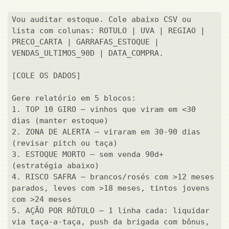
Vou auditar estoque. Cole abaixo CSV ou 
lista com colunas: ROTULO | UVA | REGIAO | 
PRECO_CARTA | GARRAFAS_ESTOQUE | 
VENDAS_ULTIMOS_90D | DATA_COMPRA.

[COLE OS DADOS]

Gere relatório em 5 blocos:

1. TOP 10 GIRO — vinhos que viram em <30 
dias (manter estoque)

2. ZONA DE ALERTA — viraram em 30-90 dias 
(revisar pitch ou taça)

3. ESTOQUE MORTO — sem venda 90d+ 
(estratégia abaixo)

4. RISCO SAFRA — brancos/rosés com >12 meses 
parados, leves com >18 meses, tintos jovens 
com >24 meses

5. AÇÃO POR RÓTULO — 1 linha cada: liquidar 
via taça-a-taça, push da brigada com bônus, 