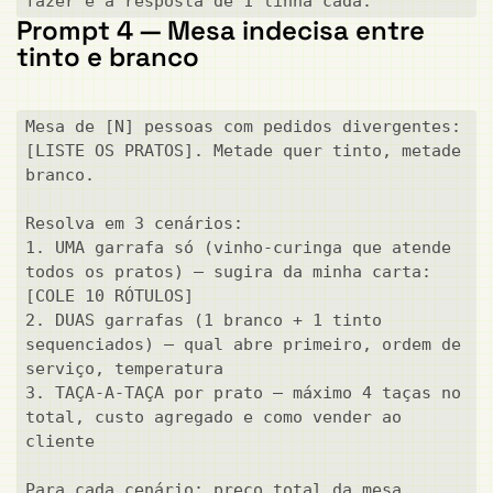
fazer e a resposta de 1 linha cada.
Prompt 4 — Mesa indecisa entre
tinto e branco
Mesa de [N] pessoas com pedidos divergentes: 
[LISTE OS PRATOS]. Metade quer tinto, metade 
branco.

Resolva em 3 cenários:

1. UMA garrafa só (vinho-curinga que atende 
todos os pratos) — sugira da minha carta: 
[COLE 10 RÓTULOS]

2. DUAS garrafas (1 branco + 1 tinto 
sequenciados) — qual abre primeiro, ordem de 
serviço, temperatura

3. TAÇA-A-TAÇA por prato — máximo 4 taças no 
total, custo agregado e como vender ao 
cliente

Para cada cenário: preço total da mesa, 