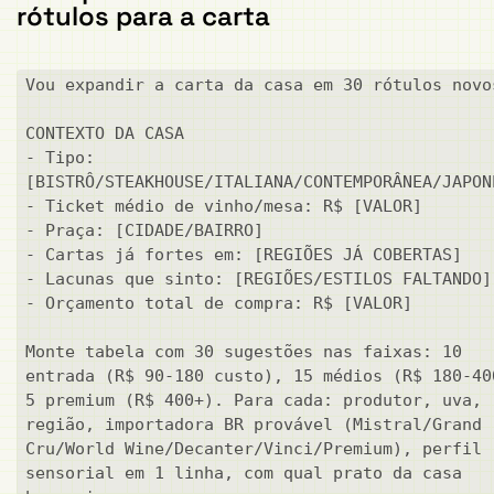
rótulos para a carta
Vou expandir a carta da casa em 30 rótulos novos
CONTEXTO DA CASA

- Tipo: 
[BISTRÔ/STEAKHOUSE/ITALIANA/CONTEMPORÂNEA/JAPONE
- Ticket médio de vinho/mesa: R$ [VALOR]

- Praça: [CIDADE/BAIRRO]

- Cartas já fortes em: [REGIÕES JÁ COBERTAS]

- Lacunas que sinto: [REGIÕES/ESTILOS FALTANDO]

- Orçamento total de compra: R$ [VALOR]

Monte tabela com 30 sugestões nas faixas: 10 
entrada (R$ 90-180 custo), 15 médios (R$ 180-400
5 premium (R$ 400+). Para cada: produtor, uva, 
região, importadora BR provável (Mistral/Grand 
Cru/World Wine/Decanter/Vinci/Premium), perfil 
sensorial em 1 linha, com qual prato da casa 