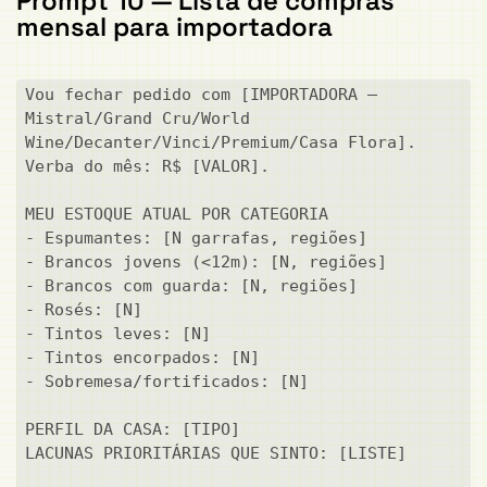
Prompt 10 — Lista de compras
mensal para importadora
Vou fechar pedido com [IMPORTADORA — 
Mistral/Grand Cru/World 
Wine/Decanter/Vinci/Premium/Casa Flora]. 
Verba do mês: R$ [VALOR].

MEU ESTOQUE ATUAL POR CATEGORIA

- Espumantes: [N garrafas, regiões]

- Brancos jovens (<12m): [N, regiões]

- Brancos com guarda: [N, regiões]

- Rosés: [N]

- Tintos leves: [N]

- Tintos encorpados: [N]

- Sobremesa/fortificados: [N]

PERFIL DA CASA: [TIPO]

LACUNAS PRIORITÁRIAS QUE SINTO: [LISTE]
