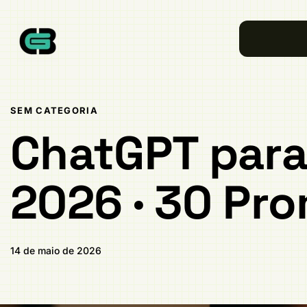
Publicado
PUBLICADO
em:
EM:
SEM CATEGORIA
ChatGPT para
2026 · 30 Pr
14 de maio de 2026