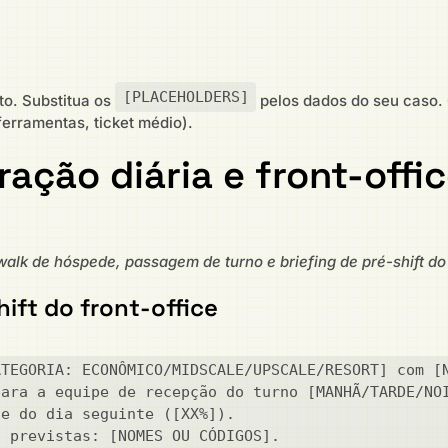
[PLACEHOLDERS]
to. Substitua os
pelos dados do seu caso.
ferramentas, ticket médio).
ação diária e front-offi
alk de hóspede, passagem de turno e briefing de pré-shift do 
hift do front-office
TEGORIA: ECONÔMICO/MIDSCALE/UPSCALE/RESORT] com [N
ara a equipe de recepção do turno [MANHÃ/TARDE/NOI
e do dia seguinte ([XX%]).

 previstas: [NOMES OU CÓDIGOS].
