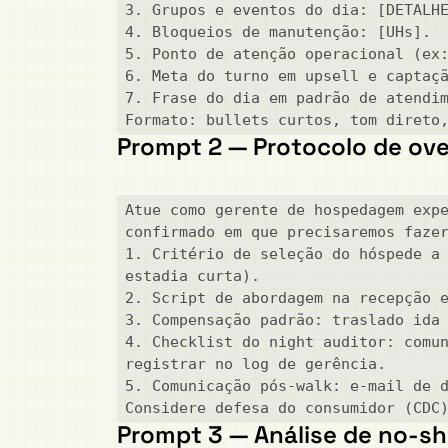
3. Grupos e eventos do dia: [DETALHE
4. Bloqueios de manutenção: [UHs].

5. Ponto de atenção operacional (ex:
6. Meta do turno em upsell e captaçã
7. Frase do dia em padrão de atendim
Formato: bullets curtos, tom direto
Prompt 2 — Protocolo de ov
Atue como gerente de hospedagem expe
confirmado em que precisaremos fazer
1. Critério de seleção do hóspede a 
estadia curta).

2. Script de abordagem na recepção e
3. Compensação padrão: traslado ida 
4. Checklist do night auditor: comun
registrar no log de gerência.

5. Comunicação pós-walk: e-mail de d
Considere defesa do consumidor (CDC
Prompt 3 — Análise de no-sh