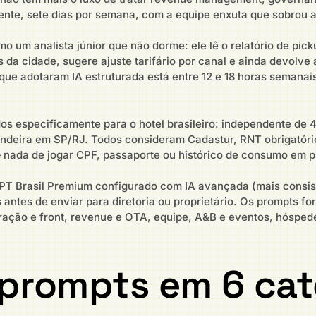
nte, sete dias por semana, com a equipe enxuta que sobrou 
 um analista júnior que não dorme: ele lê o relatório de pi
 da cidade, sugere ajuste tarifário por canal e ainda devolve 
 que adotaram IA estruturada está entre 12 e 18 horas semanai
s especificamente para o hotel brasileiro: independente de 40
andeira em SP/RJ. Todos consideram Cadastur, RNT obrigatório
nada de jogar CPF, passaporte ou histórico de consumo em p
T Brasil Premium configurado com IA avançada (mais consis
antes de enviar para diretoria ou proprietário. Os prompts 
ração e front, revenue e OTA, equipe, A&B e eventos, hóspede
 prompts em 6 cat