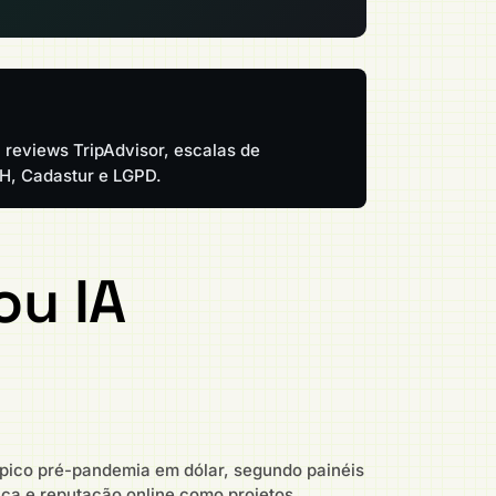
 reviews TripAdvisor, escalas de
IH, Cadastur e LGPD.
ou IA
 pico pré-pandemia em dólar, segundo painéis
ça e reputação online como projetos