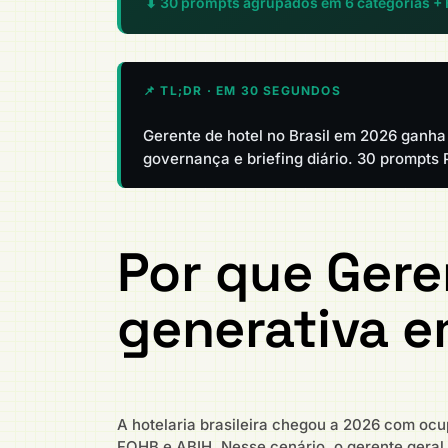
⬇ 30 prompts agrupados em 6 categorias +
📌 TL;DR · EM 30 SEGUNDOS
Gerente de hotel no Brasil em 2026 ganha
governança e briefing diário. 30 prompts
Por que Gere
generativa 
A hotelaria brasileira chegou a 2026 com oc
FOHB e ABIH. Nesse cenário, o gerente geral