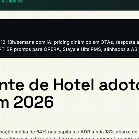
 FAQ abaixo
 12-18h/semana com IA: pricing dinâmico em OTAs, resposta a
 PT-BR prontos para OPERA, Stays e Hits PMS, alinhados a AB
nte de Hotel adot
em 2026
upação média de 64% nas capitais e ADR ainda 18% abaixo do
 não tem mais o luxo de tratar revenue management, governan