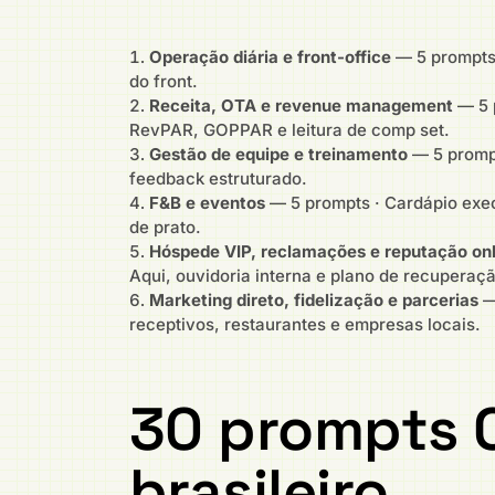
Operação diária e front-office
— 5 prompts 
do front.
Receita, OTA e revenue management
— 5 p
RevPAR, GOPPAR e leitura de comp set.
Gestão de equipe e treinamento
— 5 prompt
feedback estruturado.
F&B e eventos
— 5 prompts · Cardápio exec
de prato.
Hóspede VIP, reclamações e reputação onl
Aqui, ouvidoria interna e plano de recuperaçã
Marketing direto, fidelização e parcerias
— 
receptivos, restaurantes e empresas locais.
30 prompts C
brasileiro