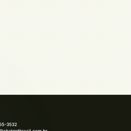
555-3532
@chatgptbrasil.com.br