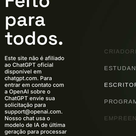
Feito
para
todos.
CRIADOR
Este site não é afiliado
ao ChatGPT oficial
ESTUDAN
disponível em
chatgpt.com. Para
ESCRITO
entrar em contato com
a OpenAI sobre o
ChatGPT envie sua
PROGRA
solicitação para
support@openai.com
.
EMPREE
Nosso chat usa o
modelo de IA de última
geração para processar