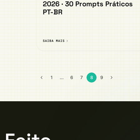
2026 · 30 Prompts Práticos
PT-BR
SAIBA MAIS
1
…
6
7
8
9